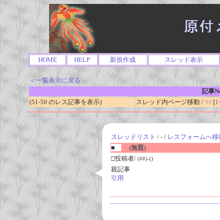
HOME
HELP
新規作成
スレッド表示
＜一覧表示に戻る
記事No
(51-50 のレス記事を表示)
スレッド内ページ移動 /
<<
[
1
スレッドリスト
/ - /
レスフォームへ移
■
(無題)
□投稿者/
(##)-()
親記事
引用