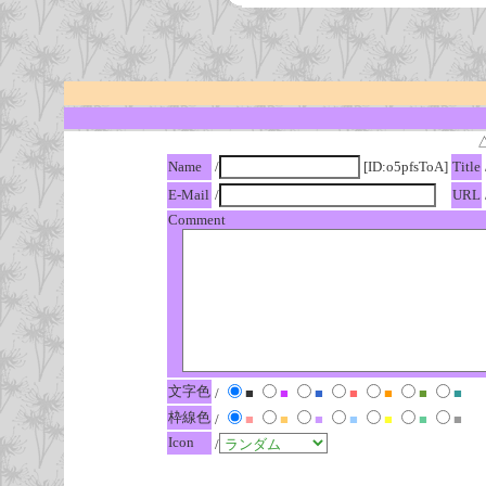
Name
/
[ID:o5pfsToA]
Title
E-Mail
/
URL
Comment
文字色
/
■
■
■
■
■
■
■
枠線色
/
■
■
■
■
■
■
■
Icon
/