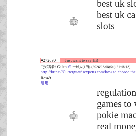
best uk sl
best uk ca
slots
■272090
Just want to say Hi!
□投稿者/ Galen
＠
一般人(1回)-(2026/08/08(Sat) 21:48:13)
http://https://Gutterguardsexperts.com/how-to-choose-th
Res49
引用
regulation
games to 
pokie mac
real mone