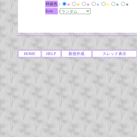
枠線色
/
■
■
■
■
■
■
■
Icon
/
HOME
HELP
新規作成
スレッド表示