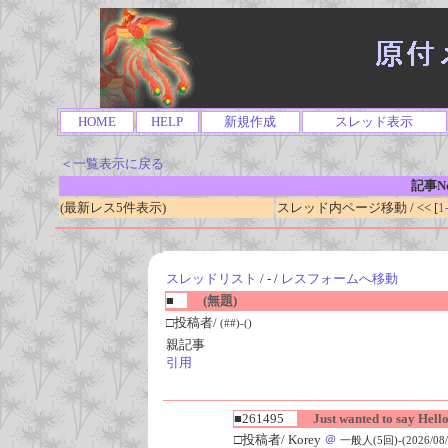
HOME
HELP
新規作成
スレッド表示
＜一覧表示に戻る
記事No
(最新レス5件表示)
スレッド内ページ移動 / << [
1
スレッドリスト
/ - /
レスフォームへ移動
■
(無題)
□投稿者/
(##)-()
親記事
引用
■261495
Just wanted to say Hello
□投稿者/ Korey
＠
一般人(5回)-(2026/08/07