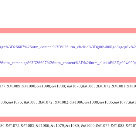
aign%3D26607%26utm_content%3D%26utm_clickid%3Dg00w000go8sgcg0k%26au
%26utm_campaign%3D26607%26utm_content%3D%26utm_clickid%3Dg00w000go8
77;&#1089;&#1090;&#1098;&#1088; &#1070;&#1085;&#1072;&#1081;&#10
086;&#1075; &#1085;&#1072; &#1082;&#1086;&#1088;&#1085;&#1077;&#1
86;&#1075;&#1085;&#1086;&#1079;&#1080; &#1090;&#1077;&#1083;&#10