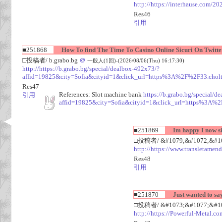
http://https://interhause.com/2
Res46
引用
■251868
How To find The Time To Casino Online Sicuri On Twitte
□投稿者/ b.grabo.bg
＠
一般人(1回)-(2026/08/06(Thu) 16:17:30)
http://https://b.grabo.bg/special/dealbox-492x73/?
affid=19825&city=Sofia&cityid=1&click_url=https%3A%2F%2F33.
Res47
References: Slot machine bank
https://b.grabo.bg/special/d
引用
affid=19825&city=Sofia&cityid=1&click_url=https%
■251869
Im happy I now si
□投稿者/ &#1079;&#1072;&#108
http://https://www.transletamen
Res48
引用
■251870
Just wanted to say
□投稿者/ &#1073;&#1077;&#107
http://https://Powerful-Metal.co