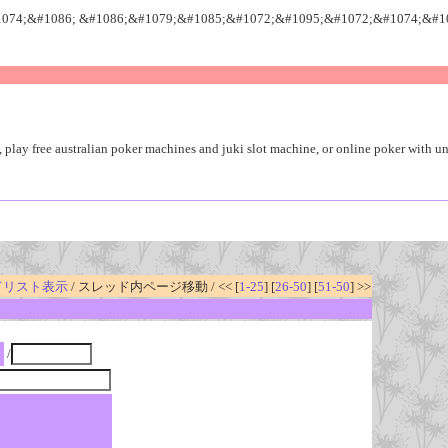
074;&#1086; &#1086;&#1079;&#1085;&#1072;&#1095;&#1072;&#1074;&#1
play free australian poker machines and juki slot machine, or online poker with un
ドリスト表示
/ スレッド内ページ移動 / << [
1-25
] [
26-50
] [
51-50
] >>
/