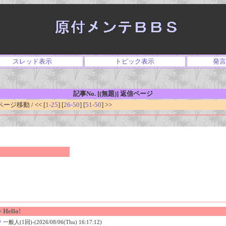
スレッド表示
トピック表示
発言
記事No. [(無題)] 返信ページ
ジ移動 / << [
1-25
] [
26-50
] [
51-50
] >>
 Hello!
＠
一般人(1回)-(2026/08/06(Thu) 16:17:12)