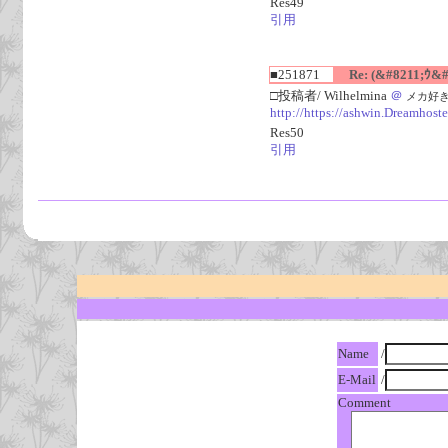
Res49
引用
■251871
Re: (&#8211;ｳ&#
□投稿者/ Wilhelmina
＠
メカ好き(94
http://https://ashwin.Dreamhost
Res50
引用
Name
/
E-Mail
/
Comment