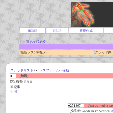
HOME
HELP
新規作成
＜一覧表示に戻る
(最新レス5件表示)
スレッド内ペー
スレッドリスト
/ - /
レスフォームへ移動
■
(無題)
□投稿者/
(##)-()
親記事
引用
■251867
Just wanted to say
□投稿者/ Goede beste wedden