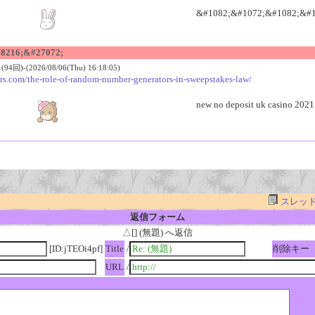
&#1082;&#1072;&#1082;&#1
8216;&#27072;
回)-(2026/08/06(Thu) 16:18:05)
ers.com/the-role-of-random-number-generators-in-sweepstakes-law/
new no deposit uk casino 2021, 
スレッ
返信フォーム
△[] (無題) へ返信
[ID:jTEOi4pf]
Title
/
削除キー
URL
/