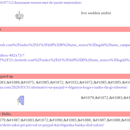
026/07/12/duurzaam-wonen-met-de-juiste-materialen/
live wedden unibet
r
cholteth.com%2Findex%2Fd1%3Fdiff%3D0%26utm_source%3Dogdd%26utm_camp
ealbox-492x73/?
3A%2F%2F33.cholteth.com%2Findex%2Fd1%3Fdiff%3D0%26utm_source%3Dogdd
gned up
3;&#1086;&#1075; &#1085;&#1072; &#1052;&#1072;&#1085;&#1095;&#10
dia.com/2026/03/31/alternativi-na-paypal-v-blgariya-koga-i-zasho-da-gi-izberem/
&#1079;&#1072;&#1083;&#1
 Hello.
9;&#1087;&#1083;&#1072;&#1090;&#1085;&#1080; &#1087;&#1088;&#10
m/skriti-taksi-pri-prevod-ot-paypal-km-blgarska-banka-sled-zalozi/