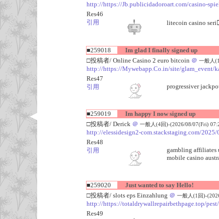
http://https://Jb.publicidadoroart.com/casino-spi
Res46
引用
litecoin casino seri
■259018
Im glad I finally signed up
□投稿者/ Online Casino 2 euro bitcoin
＠
一般人(1回)
http://https://Mywebapp.Co.in/site/glam_event/k
Res47
progressiver jackpo
引用
■259019
Im happy I now signed up
□投稿者/ Derick
＠
一般人(4回)-(2026/08/07(Fri) 07:2
http://elessidesign2-com.stackstaging.com/2025/0
Res48
gambling affiliates 
引用
mobile casino austr
■259020
Just wanted to say Hello!
□投稿者/ slots eps Einzahlung
＠
一般人(1回)-(2026/0
http://https://totaldrywallrepairbethpage.top/pe
Res49