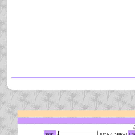
Name
/
[ID:aK2QKmpW]
Titl