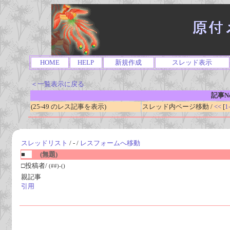
HOME
HELP
新規作成
スレッド表示
＜一覧表示に戻る
記事No
(25-49 のレス記事を表示)
スレッド内ページ移動 /
<<
[
1
スレッドリスト
/ - /
レスフォームへ移動
■
(無題)
□投稿者/
(##)-()
親記事
引用