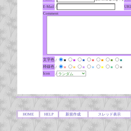
E-Mail
/
UR
Comment
文字色
/
■
■
■
■
■
■
■
枠線色
/
■
■
■
■
■
■
■
Icon
/
HOME
HELP
新規作成
スレッド表示