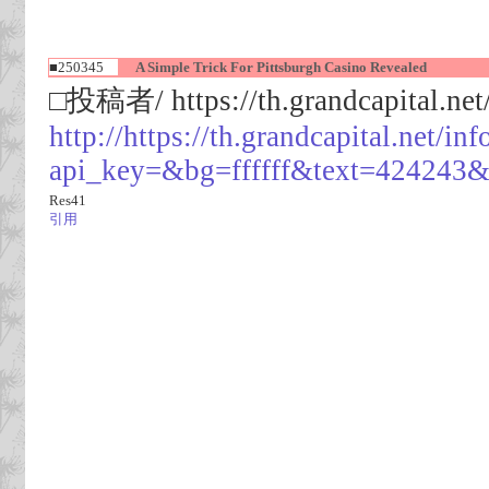
■250345
A Simple Trick For Pittsburgh Casino Revealed
□投稿者/ https://th.grandcapital.net
http://https://th.grandcapital.net/in
api_key=&bg=ffffff&text=42
Res41
引用