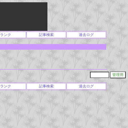
ランク
記事検索
過去ログ
ランク
記事検索
過去ログ