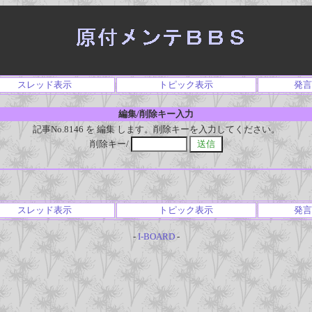
スレッド表示
トピック表示
発言
編集/削除キー入力
記事No.8146 を 編集 します。削除キーを入力してください。
削除キー/
スレッド表示
トピック表示
発言
-
I-BOARD
-