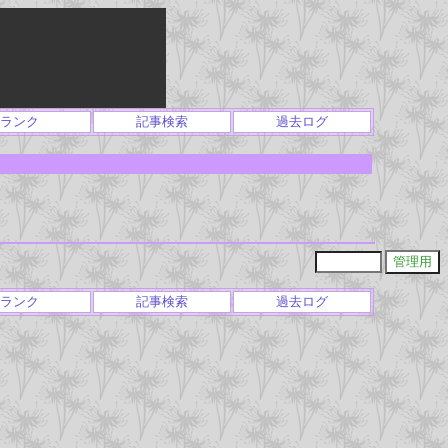
ランク
記事検索
過去ログ
ランク
記事検索
過去ログ