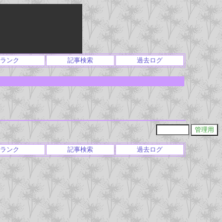
ランク
記事検索
過去ログ
ランク
記事検索
過去ログ