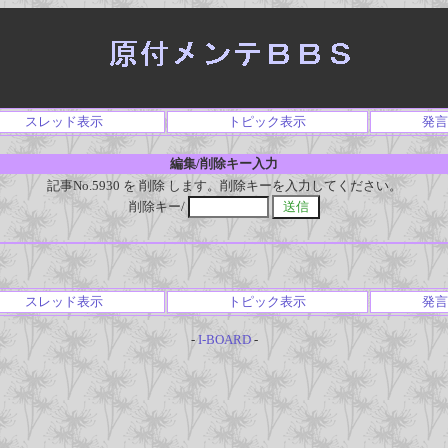
スレッド表示
トピック表示
発言
編集/削除キー入力
記事No.5930 を 削除 します。削除キーを入力してください。
削除キー/
スレッド表示
トピック表示
発言
-
I-BOARD
-