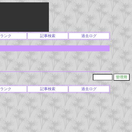
ランク
記事検索
過去ログ
ランク
記事検索
過去ログ