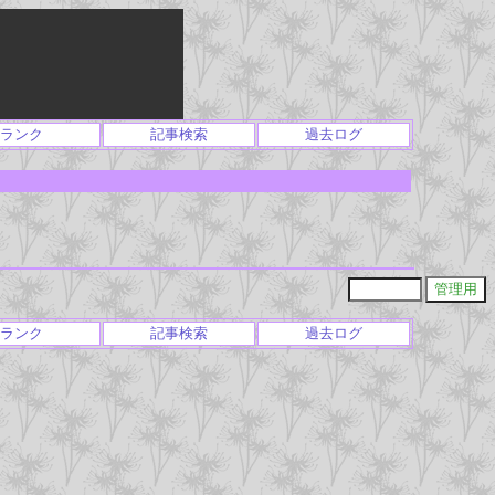
ランク
記事検索
過去ログ
ランク
記事検索
過去ログ