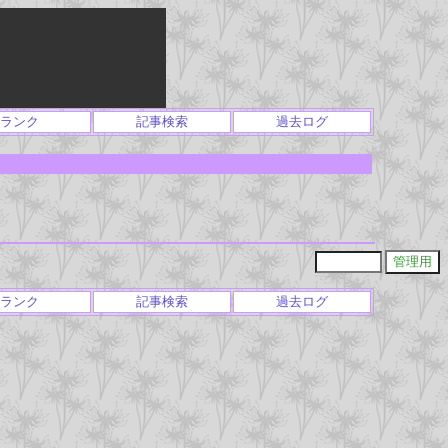
ランク
記事検索
過去ログ
ランク
記事検索
過去ログ