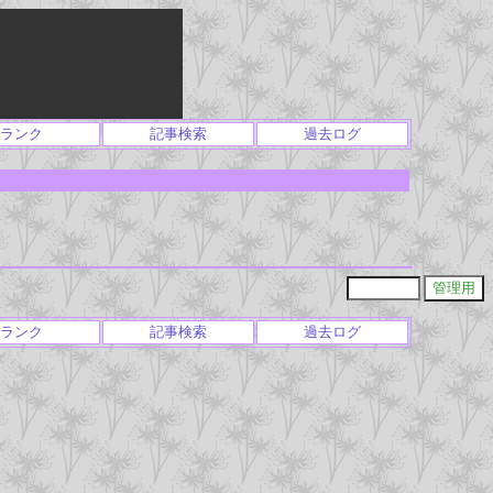
ランク
記事検索
過去ログ
ランク
記事検索
過去ログ