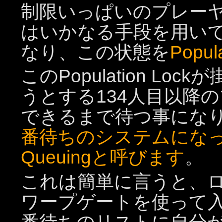
制限いっぱいのプレー
はいかなる手段を用い
なり、この状態を
Popul
このPopulation L
うとする134人目以降
できるまで待つ事にな
番待ちのシステムになってい
Queuingと呼びます
。
これは簡単に言うと、ロ
ワープゲートを使って