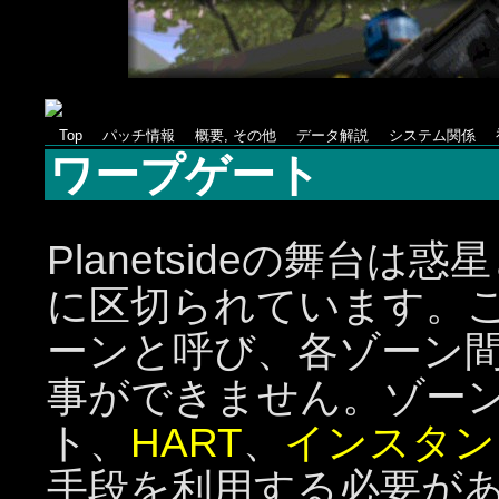
Top
パッチ情報
概要, その他
データ解説
システム関係
ワープゲート
Planetsideの舞台
に区切られています。
ーンと呼び、各ゾーン
事ができません。ゾー
ト、
HART
、
インスタン
手段を利用する必要が