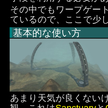
その中でもワープゲー
ているので、ここで少
基本的な使い方
あまり天気が良くない
観。これは
Sanctuary
と