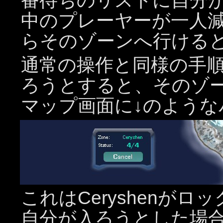
番待ちのリストに自分
中のプレーヤーが一人
らそのゾーンへ行ける
通常の操作と同様の手
ろうとすると、そのゾ
マップ画面に
↓
のような
これはCeryshenが
自分が入ろうとした場