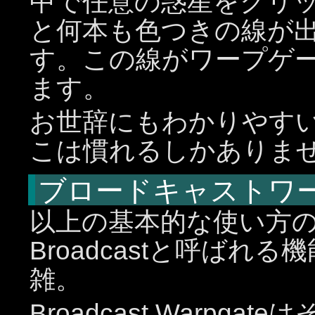
中で任意の惑星をクリ
と何本も色つきの線が
す。この線がワープゲ
ます。
お世辞にもわかりやす
こは慣れるしかありま
ブロードキャストワ
以上の基本的な使い方
Broadcastと呼ば
雑。
Broadcast Warp