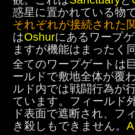
惑星に置かれている物
それぞれが接続された
は
Oshur
にあるワープゲ
ますが機能はまったく
全てのワープゲートは
ールドで敷地全体が覆
ルド内では戦闘行為が
ています。フィールド
ド表面で遮断され、フ
き殺しもできません。
A