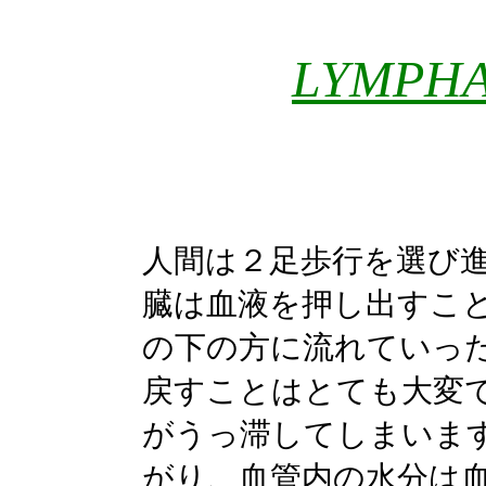
LYMPHA
人間は２足歩行を選び
臓は血液を押し出すこ
の下の方に流れていっ
戻すことはとても大変
がうっ滞してしまいま
がり、血管内の水分は