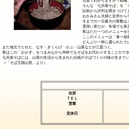
写真でわかりますか？結構
そんな「七兵衛そば」を「
以前から評判を聞きつけて
おかみさん夫婦と近所から
今までの一日最大の客数は
雪深い里だが、冬場でも客
客はただ一つのメニューを
ここのメニューは「食べ放
どんぶり一杯に盛られたそ
また地元でとれた、なす・きくらげ・かぶ・山菜などが三皿つく。
客はこの「おかず」をつまみながら何杯でもそばをお代わりすることができ
七兵衛そばには、山里の生活から生まれた伝統のそばづくりの味が生きて
（「そば王国山形」より）
住所
ＴＥＬ
営業
定休日