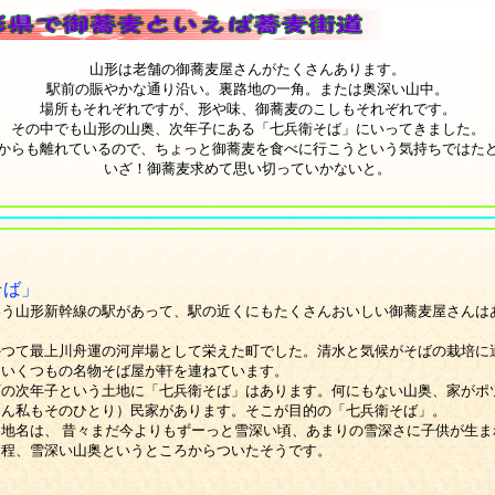
山形は老舗の御蕎麦屋さんがたくさんあります。
駅前の賑やかな通り沿い。裏路地の一角。または奥深い山中。
場所もそれぞれですが、形や味、御蕎麦のこしもそれぞれです。
その中でも山形の山奥、次年子にある「七兵衛そば」にいってきました。
からも離れているので、ちょっと御蕎麦を食べに行こうという気持ちではた
いざ！御蕎麦求めて思い切っていかないと。
そば」
いう山形新幹線の駅があって、駅の近くにもたくさんおいしい御蕎麦屋さんは
かつて最上川舟運の河岸場として栄えた町でした。清水と気候がそばの栽培に
はいくつもの名物そば屋が軒を連ねています。
町の次年子という土地に「七兵衛そば」はあります。何にもない山奥、家がポ
ろん私もそのひとり）民家があります。そこが目的の「七兵衛そば」。
地名は、 昔々まだ今よりもずーっと雪深い頃、あまりの雪深さに子供が生ま
う程、雪深い山奥というところからついたそうです。