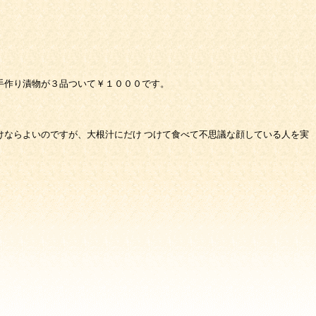
手作り漬物が３品ついて￥１０００です。
。
けならよいのですが、大根汁にだけ つけて食べて不思議な顔している人を実