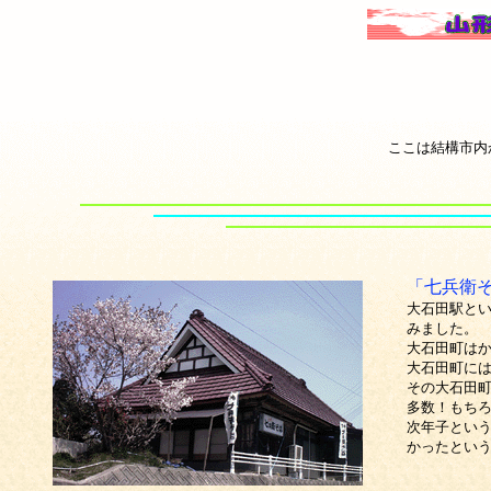
ここは結構市内
「七兵衛
大石田駅と
みました。
大石田町は
大石田町に
その大石田
多数！もち
次年子という
かったとい