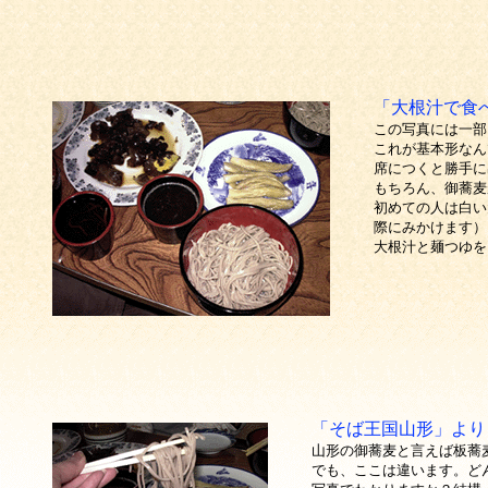
「大根汁で食
この写真には一部
これが基本形なん
席につくと勝手に
もちろん、御蕎麦
初めての人は白い
際にみかけます）
大根汁と麺つゆを
「そば王国山形」より
山形の御蕎麦と言えば板蕎
でも、ここは違います。ど