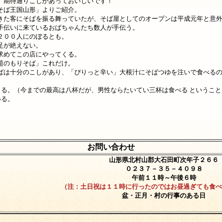
、期待通りこしがあっておいしいです！
そば王国山形」よりご紹介。
きた客にそばを振る舞っていたが、そば屋としてのオープンは平成元年と意
手伝いに来ているおばちゃんたち数人が手伝う。
２００人にのぼるとも。
足が絶えない。
求めてこの店にやってくる。
題のもりそば」これだけ。
ばは十分のこしがあり、「ぴりっと辛い」大根汁にそばつゆを注いで食べる
る。（今までの最高は八杯だが、男性ならたいてい三杯は食べる ということ
いる。
お問い合わせ
山形県北村山郡大石田町次年子２６６
０２３７－３５－４０９８
午前１１時～午後６時
（注：土日祝は１１時に行ったのではお昼過ぎても食べ
盆・正月・村の行事のある日