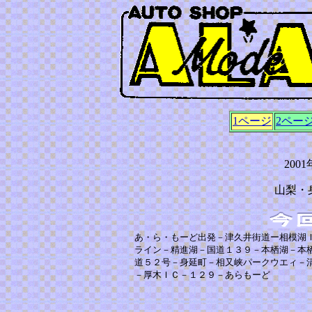
1ページ
2ペー
200
山梨・
あ・ら・もーど出発－津久井街道ー相模湖
ライン－精進湖－国道１３９－本栖湖－本
道５２号－身延町－相又峡パークウエィ－
－厚木ＩＣ－１２９－あら