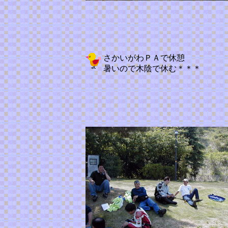
さかいがわＰＡで休憩
暑いので木陰で休む＊＊＊