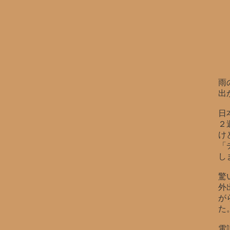
雨
出
日
２
け
「
し
驚
外
が
た
電