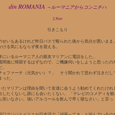
din ROMANIA
～ルーマニアからコンニチハ
2.Nov
引きこもり
のせいもあるけれど昨日バスで殴られた後から気分が悪いまま
かける気にもならず夜を迎える。
本にいるルーマニア人の親友マリアンに電話をした。
週間後に帰国するはずなので、ご機嫌伺いをしようと思ったの
ど。
チェファーチ（元気かい）？」 そう聞かれて思わず泣きだし
まった。
いたマリアンは理由を聞いて友達に会うよう勧めてくれたけれ
出したくないし誰にも会いたくない。 「テレビのコメディを観
ら笑いなさい。強いアルコールを飲んで早く寝なさい」と言っ
。
話口でジジとイリエが日本語で「頑張ってネ」と叫んでいるの