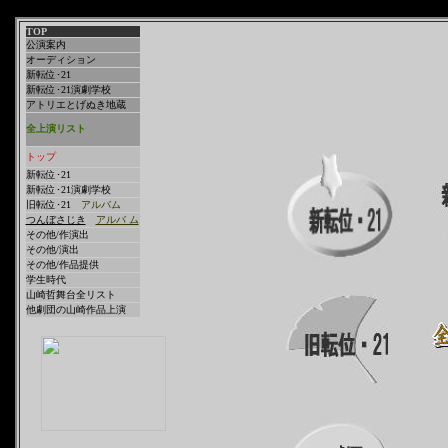
TOP
公演案内
オーディション
新転位･21
新転位･21演劇学校
アトリエとげぬき地蔵
全上演リスト
トップ
新転位･21
新転位･21演劇学校
旧転位･21
アルバム
つんぼさじき
アルバ ム
その他/作演出
その他/演出
その他/作品提供
学生時代
山崎哲舞台全リスト
他劇団の山崎作品上演