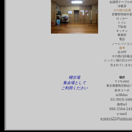
会議用テーブル4
冷暖房
その他の設備
音響照明操作
ロッカー
トイレ
下駄箱
キッチン
事務所
電話
ノートパソコ
備考
全20坪
その他の設備
レッスン場の広さの
含まれていませ
稽古場
場所
〒170-0003
集会場として
東京都豊島区駒込7-1
ご利用ください
鈴木コーポ
tel&fax
03-3910-166
tel
携帯
090-5504-24
e-mail
n-tenyi21@ceres.oc