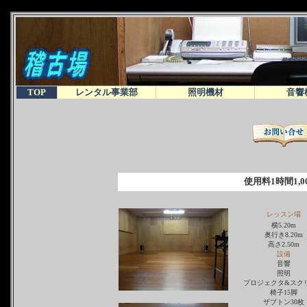
TOP
レンタル事業部
照明機材
音響
使用料
1時間1,0
レッスン場
横5.20m
奥行き8.20m
高さ2.50m
設備
音響
照明
プロジェクタ&スク
椅子15脚
ザブトン30枚