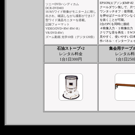
EPSON(エプソン)
EMP-82
ソニーDVDハンディカム
クールダウン無しで、片
DCR-DVD403
ワンタッチオフ：使用後
16:9のワイド映像がモニター上に映し
を押せばクールダウンな
出され、確認しながら撮影ができ2.7
を抜くことが可能。
型ワイド液晶モニターを搭載。
2台のPCを同時に接続
記録フォーマット
４映像入力・１映像出力
VIDEO/DVD+RW/-RW/-R）
クリアな音を再生：５W
VR/DVD-RW）
見やすく、使いやすい日
ズーム動画 光学10倍（デジタ120倍）
作パネル・インターフェ
石油ストーブ×2
集会用テーブル
レンタル料金
レンタル料
1台1日300円
1台1日25