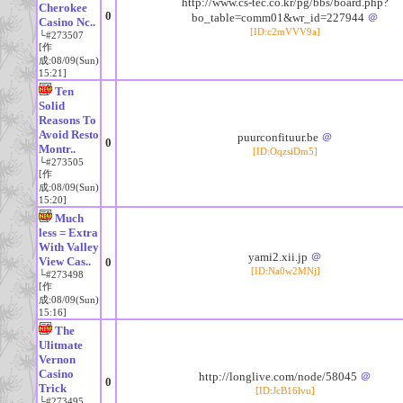
http://www.cs-tec.co.kr/pg/bbs/board.php?
Cherokee
0
bo_table=comm01&wr_id=227944
＠
Casino Nc..
[ID:c2mVVV9a]
└#273507
[作
成:08/09(Sun)
15:21]
Ten
Solid
Reasons To
Avoid Resto
puurconfituur.be
＠
0
Montr..
[ID:OqzsiDm5]
└#273505
[作
成:08/09(Sun)
15:20]
Much
less = Extra
With Valley
yami2.xii.jp
＠
View Cas..
0
[ID:Na0w2MNj]
└#273498
[作
成:08/09(Sun)
15:16]
The
Ulitmate
Vernon
Casino
http://longlive.com/node/58045
＠
0
Trick
[ID:JcB16lvu]
└#273495