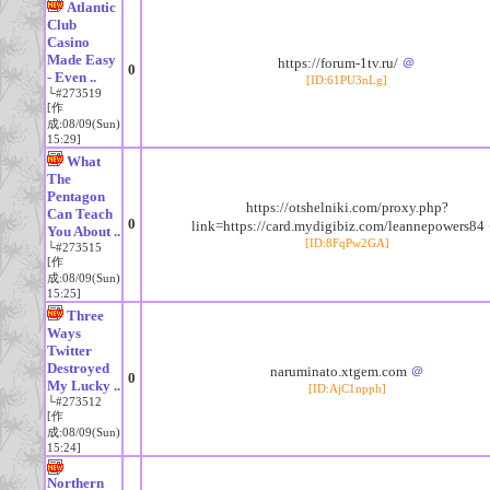
Atlantic
Club
Casino
Made Easy
https://forum-1tv.ru/
＠
0
- Even ..
[ID:61PU3nLg]
└#273519
[作
成:08/09(Sun)
15:29]
What
The
Pentagon
https://otshelniki.com/proxy.php?
Can Teach
0
link=https://card.mydigibiz.com/leannepowers84
You About ..
[ID:8FqPw2GA]
└#273515
[作
成:08/09(Sun)
15:25]
Three
Ways
Twitter
Destroyed
naruminato.xtgem.com
＠
0
My Lucky ..
[ID:AjC1npph]
└#273512
[作
成:08/09(Sun)
15:24]
Northern