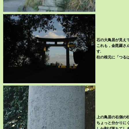
石の大鳥居が見えて
これも，金毘羅さ
す.
柱の根元に「つる
上の鳥居の右側の柱
ちょっと分かりに
しか剥げ落ちてしま