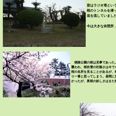
昔はラジオ塔という
桜のトンネルを潜
送を流していまし
今は大きな休憩所
桃陵公園の桜は見事であった
覆われ、桜吹雪の壮観さは今で
桜の名所を見ることがあるが、
り一番と思ってしまう。昼間に
かったが、夜桜の妖しさはまた