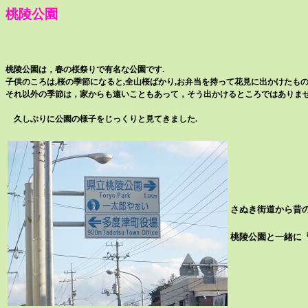
桃陵公園
桃陵公園は，春の桜祭りで有名な公園です.
子供のころは,桜の季節になると,全山桜ばかり,お弁当を持って花見に出かけたもの
それ以外の季節は，家からも遠いこともあって，そう出かけるところではありませ
久しぶりに公園の様子をじっくりと見てきました.
さぬき街道から昔
桃陵公園と一緒に