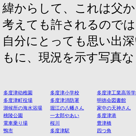
緯からして、これは父か
考えても許されるのでは
自分にとっても思い出深
もに、現況を示す写真な
多度津幼稚園
多度津小学校
多度津工業高等学
多度津町役場
多度津消防署
明徳会図書館
測候所の海水浴場
堀江の八幡さん
家中の天神さん
桃陵公園
一太郎やあい
多度津港
電車乗り場
桜川
豊津橋
鴨市
多度津駅
四つ角