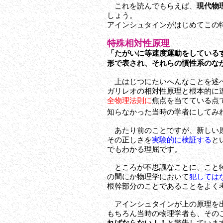
これを読んでもらえば、
現代物
しょう。
アインシュタインがはじめてこの
特殊相対性原理
「たがいに等速度運動をしている
形で表され、それらの慣性系のな
上はじつにたいへんなことを述
ガリレオの相対性原理と根本的に
全物理法則に
焦点を当てている点
知らなかった当時の学者にしてみ
あたり前のことですが、新しい原
その正しさを
実験的に検証する
と
でもわかる理屈です。
ところが不思議なことに、こと特
の間にか物理学において
犯しては
根幹部分のことであることをよく
アインシュタインが上の原理を出し
もちろん当時の物理学者も、その
ればならない！！
と警告していま