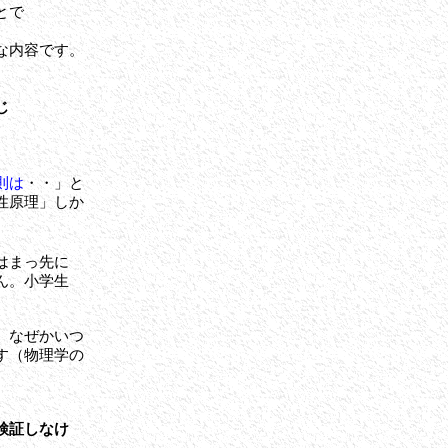
とで
な内容です。
じ
則は
・・」と
性原理」しか
はまっ先に
ん。小学生
、なぜかいつ
す（
物理学の
検証しなけ