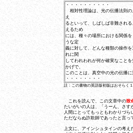
・・・・・・・・・・
相対性理論は、光の伝播法則の
え
るといって、しばしば非難される
えるため
には、種々の場所における関係を
うな定
義に対して、どんな種類の操作を
れに関
してわれわれが何か確実なことを
かげで、
このことは、真空中の光の伝播に
・・・・・・・・
註：この書物の英語版初版はおそらく
これを読んで、この文章中の
致
たいがいの人は、「うーん、さす
人間にとってもっともわかりづら
ただならぬ詐欺師であったと言っ
上文に、アインシュタインの考えた