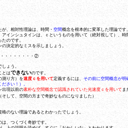
が、相対性理論は、時間・
空間
概念
を根本的に変革した理論です
。アインシュタインは、ｃというものを用いて（絶対視して）、時
ったのです。
の決定的なミスを示しましょう。
・・・・・・・・②
でしょう。
できない
ことは
のです。
の測り方）を
速度ｃを用いて
定義するには、
その前に空間概念が明
ください！）。
ン出現以前の
素朴な空間概念で認識されていた光速度ｃを用いて
ま
（そして、空間の方まで奇妙なものになりました）
資格のない理論であるとわかったでしょう。
のは、つくづく奇妙です。
、上の説明を読めば、すぐに「おかしいな」とわかります。