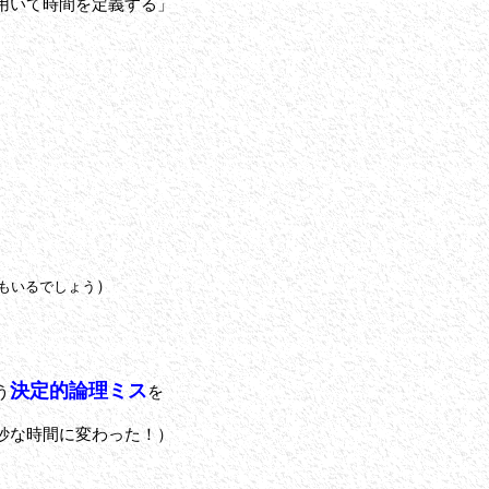
用いて時間を定義する」
）
もいるでしょう
決定的論理ミス
う
を
妙な時間に変わった！）