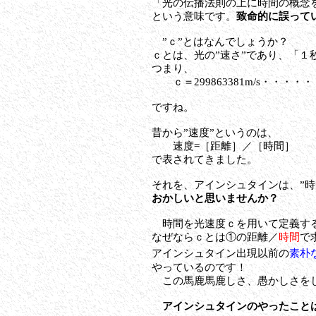
「光の伝播法則の上に時間の概念
という意味です。
致命的に誤って
”ｃ”とはなんでしょうか？
ｃとは、光の”速さ”であり、「
つまり、
ｃ＝299863381m/s・・・
ですね。
昔から”速度”というのは、
速度=［距離］／［時間］
で表されてきました。
それを、アインシュタインは、”時
おかしいと思いませんか？
時間を光速度ｃを用いて定義す
なぜならｃとは①の距離／
時間
で
アインシュタイン出現以前の
素朴
やっているのです！
この馬鹿馬鹿しさ、愚かしさをし
アインシュタインのやったこと