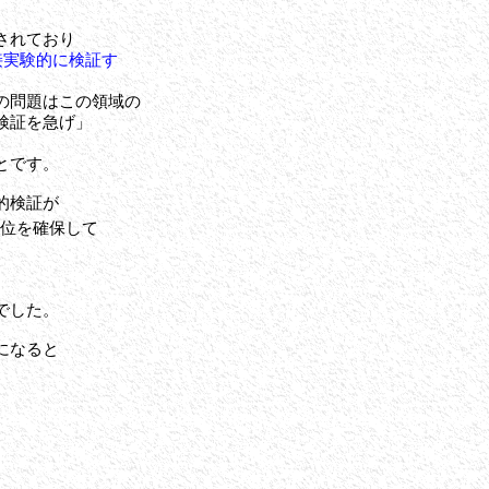
されており
接実験的に検証す
の問題はこの領域の
検証を急げ」
とです。
的検証が
位を確保して
でした。
になると