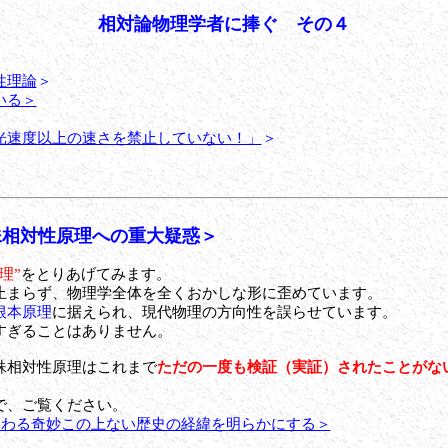
相対論物理学者に捧ぐ その４
性理論
＞
いる＞
光速度以上の速さを禁止していない！」
＞
殊相対性原理への重大疑惑＞
理”
をとりあげてみます。
止まらず、物理学全体を全くおかしな形に歪めています。
根本原理
に据えられ、現代物理の方向性を誤らせています。
すぎることはありません。
殊相対性原理はこれまで
ただの一度も検証（実証）されたことがな
で、ご覧ください。
つわる奇妙この上ない歴史の経緯を明らかにする＞