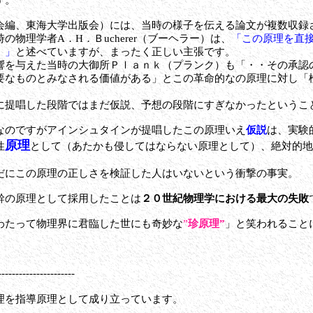
編、東海大学出版会）には、当時の様子を伝える論文が複数収録
物理学者A．H．Ｂucherer（ブーヘラー）は、
「この原理を直
。」
と述べていますが、まったく正しい主張です。
響を与えた当時の大御所Ｐｌａｎｋ（プランク）も「
・・その承認
要なものとみなされる価値がある」
とこの革命的なの原理に対し「
提唱した段階ではまだ仮説、予想の段階にすぎなかったというこ
のですがアインシュタインが提唱したこの原理
いえ
仮説
は、実験
原理
性
として（あたかも侵してはならない原理として）、絶対的地
にこの原理の正しさを検証した人はいないという衝撃の事実。
の原理として採用したことは
２０世紀物理学における最大の失敗
たって物理界に君臨した世にも奇妙な
”
珍原理”
」と笑われること
----------------------
を指導原理として成り立っています。