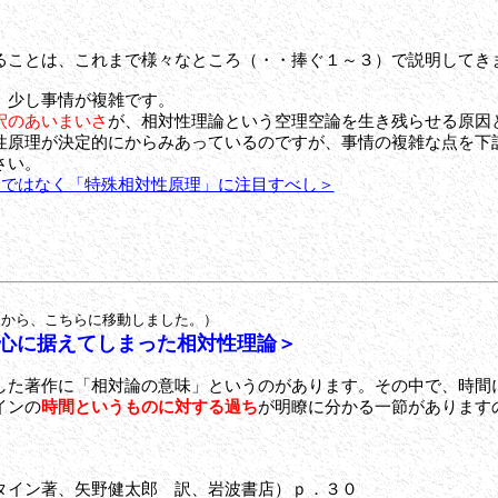
ることは、これまで様々なところ（・・捧ぐ１～３）で説明してき
、少し事情が複雑です。
釈のあいまいさ
が、相対性理論という空理空論を生き残らせる原因
性原理が決定的にからみあっているのですが、事情の複雑な点を下
さい。
」ではなく「特殊相対性原理」に注目すべし＞
」から、こちらに移動しました。）
心に据えてしまった相対性理論＞
た著作に「相対論の意味」というのがあります。その中で、時間
インの
時間というものに対する過ち
が明瞭に分かる一節があります
イン著、矢野健太郎 訳、岩波書店）ｐ．３０