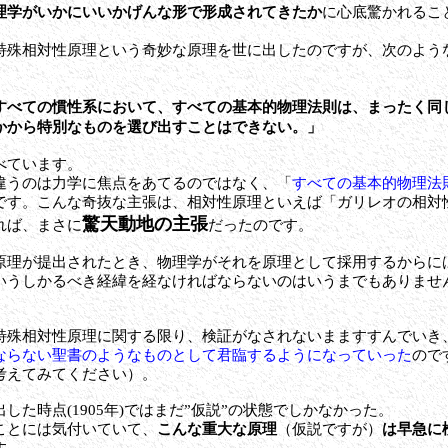
理学がいかにいいかげんな形で形成されてきたか
に心底驚かれるこ
特殊相対性原理という奇妙な原理を世に出したのですが、次のよう
すべての慣性系において、すべての基本的物理法則は、まったく同
かから特別なものを選び出すことはできない。」
べています。
違うのは力学に焦点をあてるのではなく、「
すべての基本的物理法
です。こんな奇抜な主張は、相対性原理といえば「ガリレオの相対
驚天動地の主張
れば、まさに
だったのです。
理が提出されたとき、物理学がそれを原理として採用するからに
いうしかるべき経緯を経なければならないのはいうまでもありませ
殊相対性原理に関する限り、検証がなされないまますすんでいき
ならない聖書のようなものとして君臨するようになっていった
ので
考えてみてください）。
た時点(1905年)ではまだ”仮説”の状態でしかなかった。
ことには気付いていて、
こんな重大な原理
（仮説ですが）
は早急に
す。