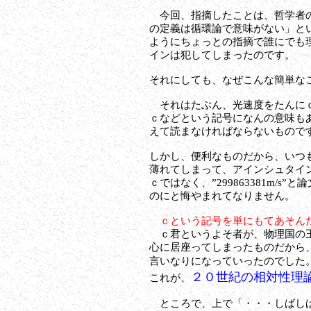
今回、指摘したことは、哲学者の
の定義は循環論で意味がない」と
ようにちょっとの指摘で誰にでも
インは犯してしまったのです。
それにしても、なぜこんな簡単な
それはたぶん、
光速度をたんに
ｃなどという記号になんの意味もありませ
えて読まなければならないもので
しかし、便利なものだから、いつ
薄れてしまって、アインシュタイ
ｃではなく、”299863381m
のにと悔やまれてなりません。
ｃという記号を単にもてあそん
ｃ君というよそ者が、物理国の王
心に居座ってしまったものだから
言いなりになっていったのでした
２０世紀の相対性理
これが、
ところで、上で「・・・しばしば