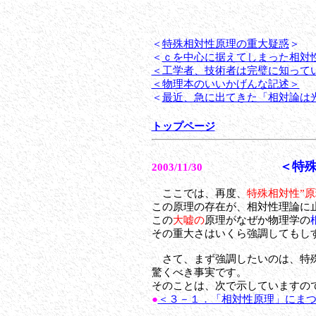
＜
特殊相対性原理の重大疑惑
＞
＜
ｃを中心に据えてしまった相対
＜工学者、技術者は完璧に知って
＜物理本のいいかげんな記述＞
＜
最近、急に出てきた「相対論は
トップページ
＜特
2003/11/30
ここでは、再度、
特殊相対性”原
この原理の存在が、相対性理論に
この
大嘘の
原理がなぜか
物理学の
その重大さはいくら強調してもし
さて、まず強調したいのは、特
驚くべき事実です。
そのことは、次で示していますの
●
＜３－１．「相対性原理」にま