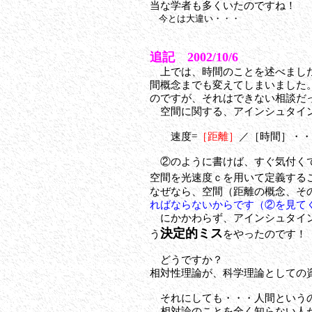
当な学者も多くいたのですね！
今とは大違い・・・
追記 2002/10/6
上では、時間のことを述べました
間概念までも変えてしまいました
のですが、それはできない相談だ
空間に関する、アインシュタイン
速度=
［距離］
／［時間］・・
②のように書けば、すぐ気付く
空間を光速度ｃを用いて定義する
なぜなら、空間（距離の概念、そ
ればならないからです（②を見て
にかかわらず、アインシュタイ
決定的ミス
う
をやったのです！
どうですか？
相対性理論が、科学理論としての
それにしても・・・人間という
相対論のことを全く知らない人が