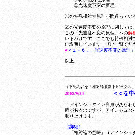
②光速度不変の原理
①の特殊相対性原理が間違ってい
②の光速度不変の原理に関しては
この「光速度不変の原理」への
解
いるわけです。ここでも特殊相対
に説明しています。ぜひご覧くだ
●
＜１－６．「光速度不変の原理
以上。
（下記内容を「相対論最新トピックス
＜ｃを中
2002/9/23
アインシュタイン自身があらわし
所があるのですが、アインシュタ
取り上げます。
［詳細］
「相対論の意味」（アインシュタ