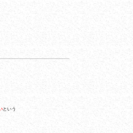
い
という