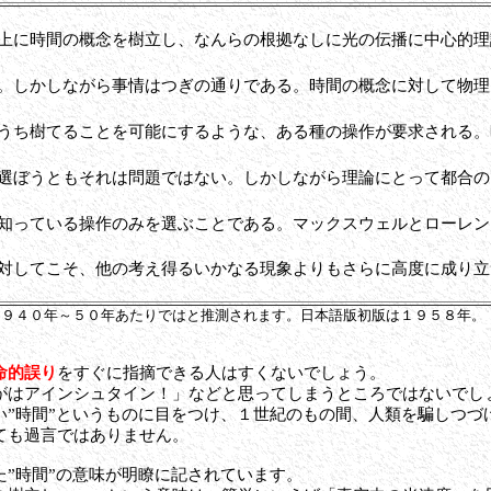
上に時間の概念を樹立し、なんらの根拠なしに光の伝播に中心的理
。しかしながら事情はつぎの通りである。時間の概念に対して物理
うち樹てることを可能にするような、ある種の操作が要求される。
選ぼうともそれは問題ではない。しかしながら理論にとって都合の
知っている操作のみを選ぶことである。マックスウェルとローレン
対してこそ、他の考え得るいかなる現象よりもさらに高度に成り立
１９４０年～５０年あたりではと推測されます。日本語版初版は１９５８年。
命的誤り
をすぐに指摘できる人はすくないでしょう。
がはアインシュタイン！」などと思ってしまうところではないでし
い”時間”というものに目をつけ、１世紀のもの間、人類を騙しつづ
ても過言ではありません。
”時間”の意味が明瞭に記されています。