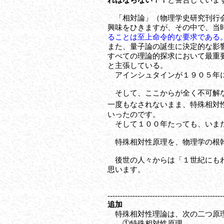
「相対論」（物理学史研究刊行会
興味をひきますが、その中で、当時の
ることは至上命令的な要求である
また、量子論の誕生に決定的な影
すべての理論的探求において最重
と主張している。
アインシュタインが１９０５年に
そして、ここからが全く不可解な
一度もなされないまま、特殊相対
いったのです。
そして１００年たっても、いまだ
特殊相対性原理を、物理学の根幹
後世の人々からは「１世紀にもわ
思います。
----------------------------------------------
追加
特殊相対性理論は、次の二つ原理
①特殊相対性原理