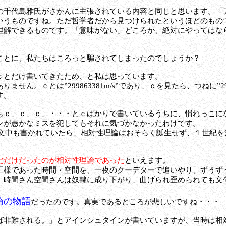
千代島雅氏がさかんに主張されている内容と同じと思います。「
いうものですね。ただ哲学者だから見つけられたというほどのもの
理解できるものです。「意味がない」どころか、絶対にやってはな
ことに、私たちはころっと騙されてしまったのでしょうか？
ｃとだけ書いてきたため、と
私は思っています。
ん。ｃとは”299863381m/s”であり、ｃを見たら、つねに”2998
す。
もｃ、ｃ、ｃ、・・・とｃばかりで書いているうちに、慣れっこにな
ンが愚かなミスを犯してもそれに気づかなかったわけです。
/s”と論文中も書かれていたら、相対性理論はおそらく誕生せず、１世紀
だだけだったのが相対性理論であった
といえます。
様であった時間・空間を、一夜のクーデターで追いやり、ずうず
、時間さん空間さんは奴隷に成り下がり、曲げられ歪められても文
。
論の物語
だったのです。真実であるところが悲しいですね・・・
非難される。」とアインシュタインが書いていますが、当時は相