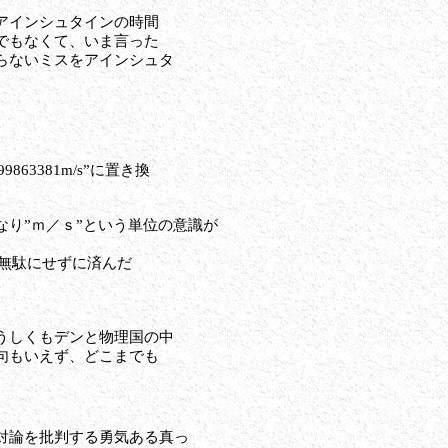
アインシュタインの時間
でもなくて、いま言った
らないミスをアインシュタ
63381m/s”に置き換
り”ｍ／ｓ”という単位の意識が
を無駄にせずに済んだ
うしくもデンと物理国の中
句もいえず、どこまでも
対論を批判する勇気ある真っ