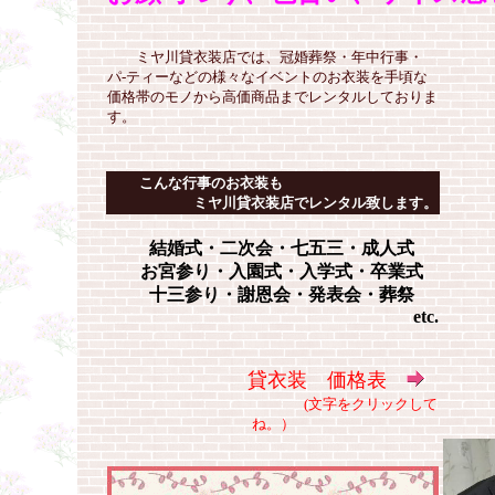
ミヤ川貸衣装店では、冠婚葬祭・年中行事・
パ-ティーなどの様々なイベントのお衣装を手頃な
価格帯のモノから高価商品までレンタルしておりま
す。
こんな行事のお衣装も
ミヤ川貸衣装店でレンタル致します。
結婚式
・
二次会
・
七五三
・
成人式
お宮参り
・入園式・入学式・
卒業式
十三参り
・謝恩会・発表会・
葬祭
etc.
貸衣装 価格表
(文字をクリックして
ね。）