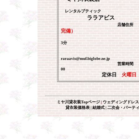
レンタルブティック
ララアビス
店舗住所 
完備）
●地下鉄烏丸線
3分
TEL 075
E-M
raraavis@muf.biglobe.ne.jp
営業時間 AM 10：
00
定休日
火曜
ミヤ川貸衣装Topページ
|
ウェディングドレス
貸衣装価格表
|
結婚式
|
二次会・パーテ