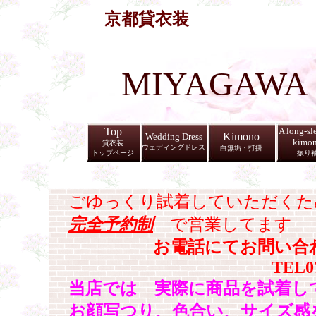
京都貸衣装
MIYAGAWA
Top
A long-sl
Kimono
Wedding Dress
kimo
貸衣装
ウェディングドレス
白無垢・打掛
トップページ
振り
ごゆっくり試着していただくた
完全予約制
で営業してます
お電話にてお問い合
TEL07
当店では 実際に商品を試着し
お顔写つり、色合い、サイズ感