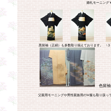
婚礼モーニング
黒留袖（正絹）も多数取り揃えております。 \３
色留袖
父親用モーニングや男性親族用のW服も取り扱っ