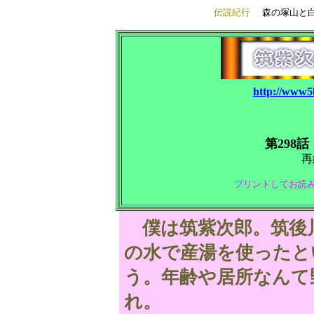
伝説紀行
森の塚山と白
http://www5b
第298話
再
プリントしてお読みく
僕は筑紫次郎。筑後
の水で産湯を使ったと
う。年齢や居所なんて
れ。