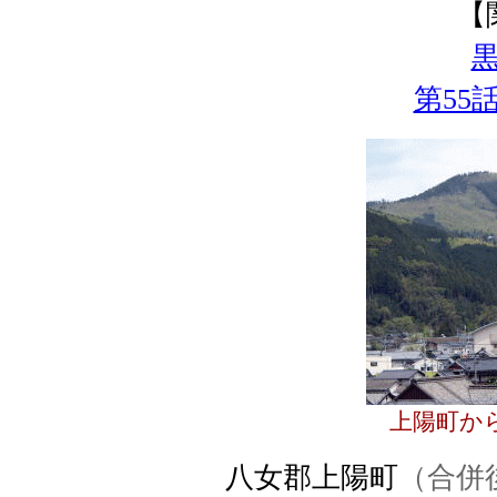
【
第55
上陽町か
八女郡上陽町
（合併