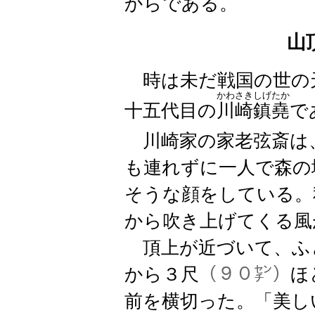
からである。
山
時は未だ戦国の世の
かわさきしげたか
十五代目の
川崎鎮堯
で
川崎家の家老弦斎は
も連れずに一人で森の
そうな顔をしている。
から吹き上げてくる風
頂上が近づいて、ふ
から３尺
（９０㌢）
ほ
前を横切った。「美し