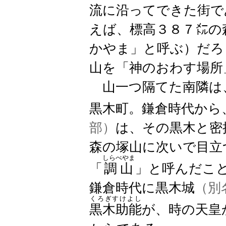
流に沿ってできた街で
えば、標高３８７㍍の
かやま」と呼ぶ）だろ
山を「神のおわす場所
山一つ隔てた南隣は
黒木町。鎌倉時代から
部）
は、その黒木と密
森の塚山に次いで目立
しらべやま
「
調山
」と呼んだこ
鎌倉時代に黒木城
（別
くろぎすけよし
黒木助能
が、時の天皇