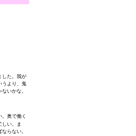
ました。我が
いうより、鬼
ゃないかな。
い。奥で働く
忙しい。ま
ばならない。