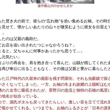
途中横山川のせせらぎが
た焚き火の前で、彼らの“忘れ物”を拾い集めるお袖。その時
を見せて、懐かしいあたりの山々が微笑むように彼女を出迎え
！」
たのは父親の義助だ。
てお店を追い出されたつじゃなかろうね？」
よると。父ちゃんに何事かあったかち思うて…」
ん元気たい」
ぶりの再会を、肩を抱き合って喜んだ。山賊が残してくれた
は再び奉公に出ることもなく、その後は父親と豊かに暮らした
た江戸時代の久留米の面影を残す問屋街。それも虫眼鏡で探
小さくなってしまった。一方、お袖の生まれ故郷の上陽町はむ
隣の八女市に吸収されたが、星野川の急流と独特の石橋の風景
の地名が似合っている。
で、源氏ボタルも戻ってきたらしい。激しい音を立てて流れ
で覗かせてくれる。いつまでも、お袖のふるさとが「日本の原