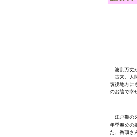
波乱万丈が
古来、人間
筑後地方に
のお陰で幸
江戸期の久
年季奉公の
た、番頭さ