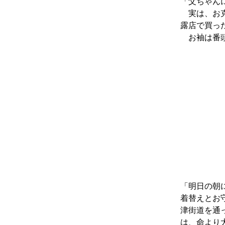
「父ちゃん
実は、お克
露店で買っ
お袖は番頭
「明日の朝
着替えとお
津街道を通
は、命より