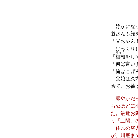
静かになっ
道さんも顔
「父ちゃん
びっくりし
そそう
「
粗相
をし
「何ば言い
「俺はこげ
父娘は久方
陰で、お袖
賑やかだっ
らぬほどに
だ。最近お
り「上陽」
住民の努力
が、川底ま