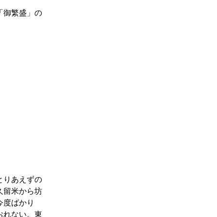
「御繁盛」の
とりあえずの
久留米から坊
今度ばかり
おれない。東