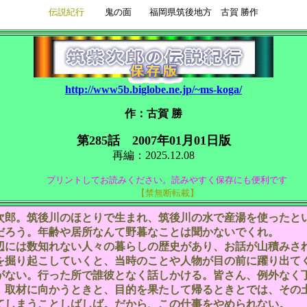
伝説紀行
鬼の面 福岡県筑後地方 古賀 勝作
http://www5b.biglobe.ne.jp/~ms-koga/
作：古賀 勝
第285話 2007年01月01日版
再編：2025.12.08
プリントしてお読みください。読みやすく保存にも便利です
【禁無断転載】
郎。筑後川のほとりで生まれ、筑後川の水で産湯を使ったと
だろう。年齢や居所なんて野暮なことは聞かないでくれ。
には数知れない人々の暮らしの歴史があり、お話が山積みさ
を掘り起こしていくと、当時のことや人物が目の前に躍り出て
がない。行った所で誰彼となく話しかける。皆さん、例外なく
。取材に向かうときと、目的を果たして帰るときとでは、その
てしまうことしばしば。だから、この仕事をやめられない。