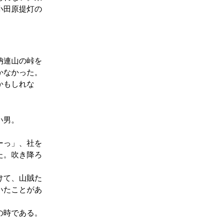
小田原提灯の
納連山の峠を
かなかった。
かもしれな
い男。
ーっ」、社を
た。吹き降ろ
けて、山賊た
いたことがあ
の時である。