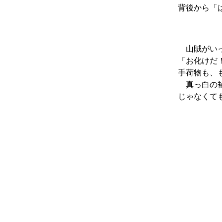
背後から「
山賊がいっ
「お化けだ
手荷物も、
真っ白の襦
じゃなくて