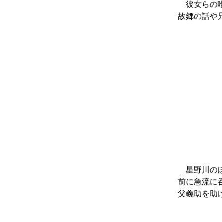
彼女らの唯
故郷の話や
星野川のほ
前に急流に
父義助を助