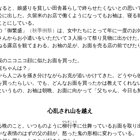
ると、娘盛りを貧しい田舎暮らしで終らせたくないとの思い
公に出した。久留米の
お店
で働くようになってもお袖は、寝る
ことにしている。
「御繁盛」
（秋季例祭）
は、女中たちにとって年に一度のお
さんからお小遣いをいただいて３人揃って祭り見物に出かけた
ねる露店を観てまわる。お袖の足が、お面を売る店の前でぴた
のニコニコ顔に似たお面を買った。
克ちゃんは？」
ら人ごみを掻き分けながらお克が追いかけてきた。どうやら
を買ったらしい。でも、どんなお面を買ったかは教えてくれな
いうもの、お袖は朝晩、お面に向かって「父ちゃん、今日も
。
心乱され山を越え
やなぎこうり
晩のこと。いつものように
柳行李
に仕舞っているお面を取り
かな表情のはずの父の顔が、怒った鬼の形相に変わっている。