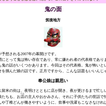
鬼の面
筑後地方
予想される2007年の幕開けです。
にとって鬼は怖い存在であり、常に嫌われ者の代表格であり
も鬼の話がいくつかあります。今回はその代表格。鬼が怖いと
せを掴んだ娘の話です。正月ですから、こんな話題もいいんじ
奉公娘は親思い
留米の街は、夜明けとともに店が開き、夜が更けるまで忙し
たな
娘たちも、お
店
の主人やおかみさん、それに子供たちの世話で
んや丁稚どんが働きやすいように、炊事や洗濯もこなさなけれ