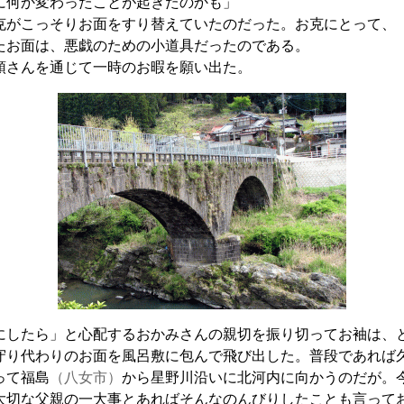
に何か変わったことが起きたのかも」
がこっそりお面をすり替えていたのだった。お克にとって、
たお面は、悪戯のための小道具だったのである。
さんを通じて一時のお暇を願い出た。
にしたら」と心配するおかみさんの親切を振り切ってお袖は、
守り代わりのお面を風呂敷に包んで飛び出した。普段であれば
って福島
（八女市）
から星野川沿いに北河内に向かうのだが。
大切な父親の一大事とあればそんなのんびりしたことも言って