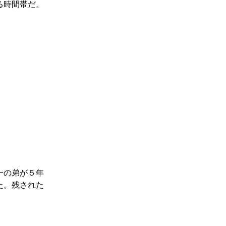
る時間帯だ。
一の弟が５年
た。残された