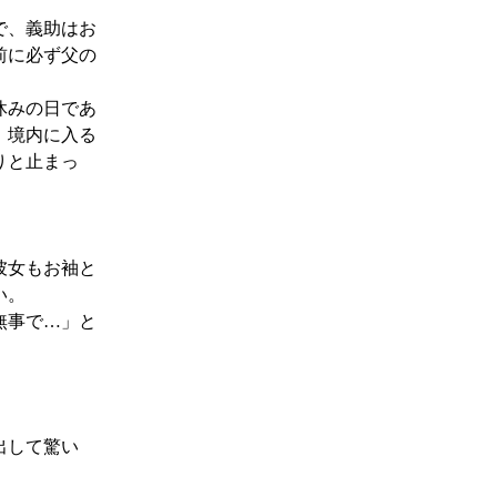
で、義助はお
前に必ず父の
休みの日であ
。境内に入る
りと止まっ
彼女もお袖と
い。
無事で…」と
出して驚い