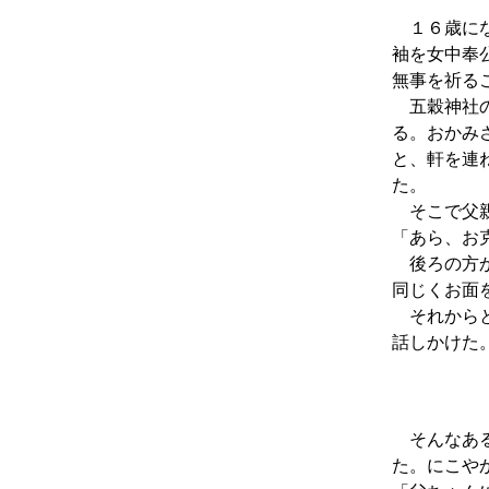
１６歳にな
袖を女中奉
無事を祈る
五穀神社の
る。おかみ
と、軒を連
た。
そこで父親
「あら、お
後ろの方か
同じくお面
それからと
話しかけた
そんなある
た。にこや