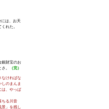
分には、お天
てくれた。
金銀財宝のお
とさ。
（完）
さなければな
かしのまんま
には、やっぱ
落ちる川音
風景」を残し