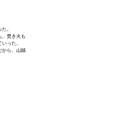
った。
も。焚き火も
ていった。
だから、山賊