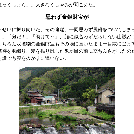
はっくしょん」。大きなくしゃみが聞こえた。
思わず金銀財宝が
せいに振り向いた。その途端、一同思わず尻餅をついてしま
！」「鬼だ！」「助けて～」、顔に似合わずだらしない山賊ど
もちろん収穫物の金銀財宝もその場に置いたまま一目散に逃げ
袢を羽織り、髪を振り乱した鬼が目の前に立ちふさがったの
も誰でも腰を抜かすに違いない。