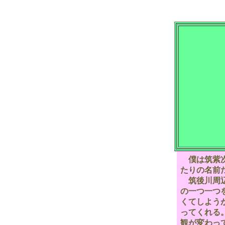
僕は筑紫次
たりの名前
筑後川周辺
の一つ一つ
くてしよう
ってくれる
観が変わっ