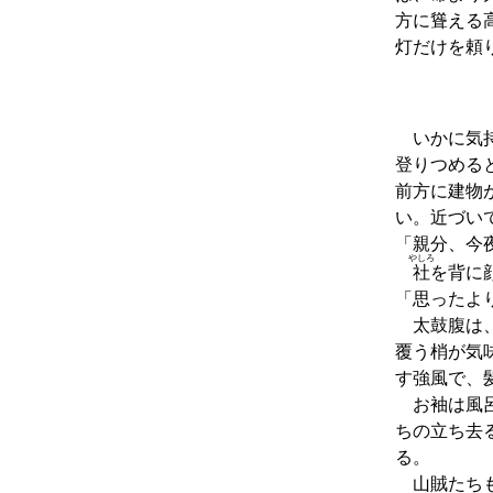
方に聳える
灯だけを頼
いかに気持
登りつめる
前方に建物
い。近づい
「親分、今
やしろ
社
を背に
「思ったよ
太鼓腹は、
覆う梢が気
す強風で、
お袖は風呂
ちの立ち去
る。
山賊たちも