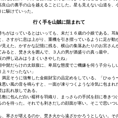
高良山の裏手の山を越えることにした。星も見えない山道を、
りに駆けていった。
行く手を山賊に阻まれて
ちがはっているとはいっても、未だ１６歳の小娘である。耳
と、さすがに息は上がり、重機を引き摺っているように足が動
が見えた。かすかな記憶に残る、横山の集落あたりのお宮さん
てみると、焚き火を囲んで、３人の男が酒盛りの真っ最中。
夜の押し込みはうまくいきやしたね」
顔中髭だらけの太鼓腹に、卑屈な態度でご機嫌を伺う子分らし
り上々だったない」
満足そうに強奪した金銀財宝の品定めをしている。「ひゅう
味悪い風の音を鳴らすと、一面が凍りつくような冷気に包まれ
髪は乱れ放しである。
敷に包んだ白い襦袢を羽織り、まっさらの手拭を顔に巻きつ
るのを待った。それでも剥きだしの顔面が寒い。そこで思いつ
、寒さが堪えるのか、焚き火から遠ざかかろうとしない。そ