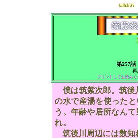
伝説紀行
第257話
再
プリントしてお読みく
僕は筑紫次郎。筑後
の水で産湯を使ったと
う。年齢や居所なんて
れ。
筑後川周辺には数知