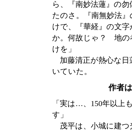
ら、『南妙法蓮』の勿
たのさ。『南無妙法』
けで、『華経』の文字
か。何故じゃ？ 地の
けを」
加藤清正が熱心な日
いていた。
作者
「実は…、150年以
す」
茂平は、小城に建つ