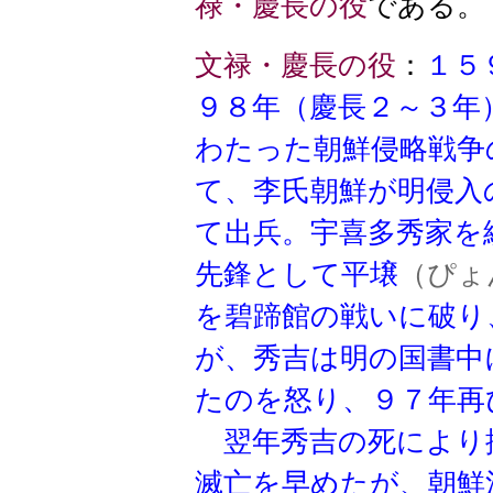
禄・慶長の役
である。
文禄・慶長の役
：
１５
９８年（慶長２～３年
わたった朝鮮侵略戦争
て、李氏朝鮮が明侵入
て出兵。宇喜多秀家を
先鋒として平壌
（ぴょ
を碧蹄館の戦いに破り
が、秀吉は明の国書中
たのを怒り、９７年再
翌年秀吉の死により
滅亡を早めたが、朝鮮