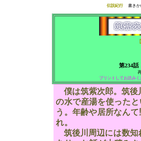
伝説紀行
書き
第234話
再
プリントしてお読みく
僕は筑紫次郎。筑後
の水で産湯を使ったと
う。年齢や居所なんて
れ。
筑後川周辺には数知