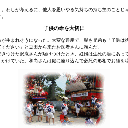
う。わしが考えるに、他人を思いやる気持ちの持ち主のことじ
け。
子供の命を大切に
が生まれそうになった。大変な難産で、親も兄弟も「子供は
てください」と豆田から来たお医者さんに頼んだ。
きつけた沢庵さんが駆けつけたとき、妊婦は生死の境にあっ
りかけていた。和尚さんは庭に座り込んで必死の形相でお経を