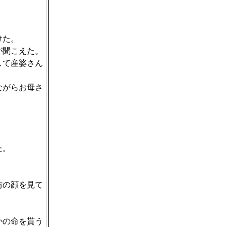
けた。
が聞こえた。
して産婆さん
ながらお母さ
。
た。
坊の顔を見て
かの命を貰う