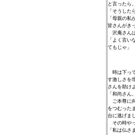
と言ったら
「そうした
「母親の私
皆さんがき
沢庵さんは
「よく言い
てもじゃ」
時は下って
す激しさを
さんを助け
「和尚さん
ご本尊に向
をつむった
台に逃げまし
その時やっ
「私は仏さ