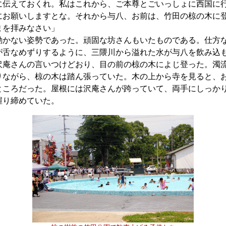
に伝えておくれ。私はこれから、ご本尊とごいっしょに西国に
にお願いしますとな。それから与八、お前は、竹田の椋の木に
まを拝みなさい」
かない姿勢であった。頑固な坊さんもいたものである。仕方
が舌なめずりするように、三隈川から溢れた水が与八を飲み込
庵さんの言いつけどおり、目の前の椋の木によじ登った。濁
りながら、椋の木は踏ん張っていた。木の上から寺を見ると、
ところだった。屋根には沢庵さんが跨っていて、両手にしっか
握り締めていた。