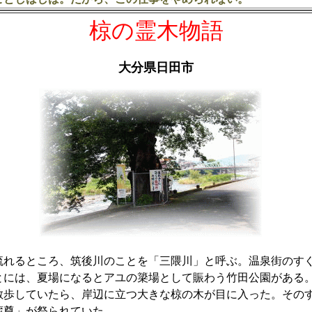
椋の霊木物語
大分県日田市
れるところ、筑後川のことを「三隈川」と呼ぶ。温泉街のす
とには、夏場になるとアユの簗場として賑わう竹田公園がある
歩していたら、岸辺に立つ大きな椋の木が目に入った。その
蔵尊」が祭られていた。