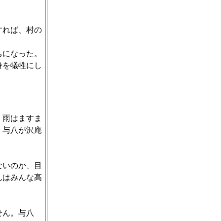
すれば、村の
ちになった。
身を犠牲にし
。雨はますま
。与八が沢庵
ないのか、目
んはみんな高
せん。与八