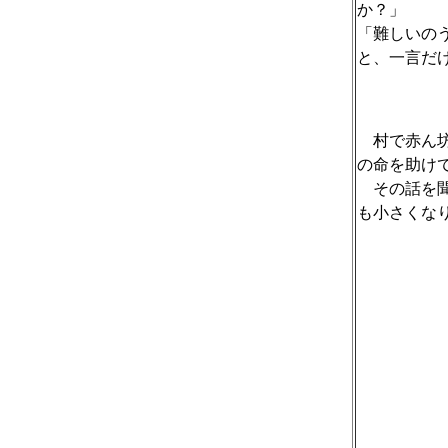
か？」
「難しいの
と、一言だ
村で赤ん坊
の命を助け
その話を聞
も小さくな