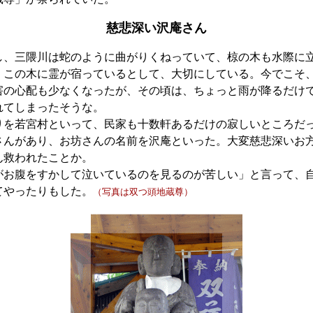
慈悲深い沢庵さん
、三隈川は蛇のように曲がりくねっていて、椋の木も水際に
、この木に霊が宿っているとして、大切にしている。今でこそ
害の心配も少なくなったが、その頃は、ちょっと雨が降るだけ
れてしまったそうな。
を若宮村といって、民家も十数軒あるだけの寂しいところだ
さんがあり、お坊さんの名前を沢庵といった。大変慈悲深いお
ん救われたことか。
がお腹をすかして泣いているのを見るのが苦しい」と言って、
てやったりもした。
（写真は双つ頭地蔵尊）