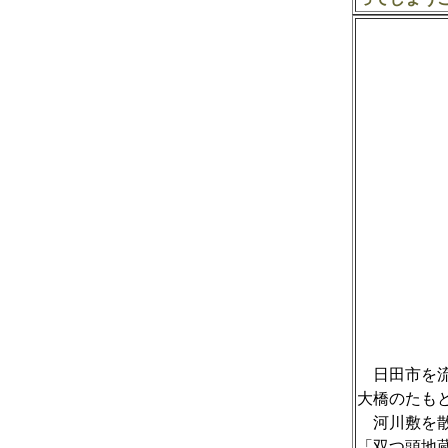
日田市を流
大橋のたも
河川敷を散
「双つ頭地