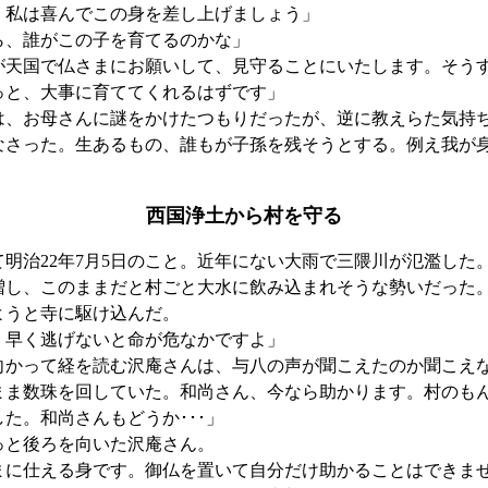
、私は喜んでこの身を差し上げましょう」
ら、誰がこの子を育てるのかな」
が天国で仏さまにお願いして、見守ることにいたします。そう
っと、大事に育ててくれるはずです」
、お母さんに謎をかけたつもりだったが、逆に教えらた気持
なさった。生あるもの、誰もが子孫を残そうとする。例え我が
西国浄土から村を守る
明治22年7月5日のこと。近年にない大雨で三隈川が氾濫した
増し、このままだと村ごと大水に飲み込まれそうな勢いだった
ようと寺に駆け込んだ。
、早く逃げないと命が危なかですよ」
かって経を読む沢庵さんは、与八の声が聞こえたのか聞こえ
まま数珠を回していた。和尚さん、今なら助かります。村のも
た。和尚さんもどうか･･･」
と後ろを向いた沢庵さん。
まに仕える身です。御仏を置いて自分だけ助かることはできま