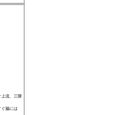
ぐ上流、三隈
。
すぐ脇には