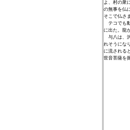
よ、村の衆
の無事を仏
そこで仏さ
テコでも動
に出た。龍
与八は、沢
れそうにな
に流される
世音菩薩を