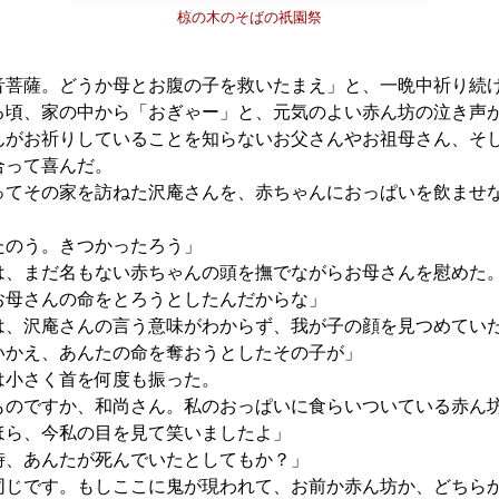
椋の木のそばの祇園祭
音菩薩。どうか母とお腹の子を救いたまえ」と、一晩中祈り続
頃、家の中から「おぎゃー」と、元気のよい赤ん坊の泣き声
んがお祈りしていることを知らないお父さんやお祖母さん、そ
合って喜んだ。
てその家を訪ねた沢庵さんを、赤ちゃんにおっぱいを飲ませ
。
たのう。きつかったろう」
、まだ名もない赤ちゃんの頭を撫でながらお母さんを慰めた
お母さんの命をとろうとしたんだからな」
、沢庵さんの言う意味がわからず、我が子の顔を見つめてい
いかえ、あんたの命を奪おうとしたその子が」
小さく首を何度も振った。
ものですか、和尚さん。私のおっぱいに食らいついている赤ん
ほら、今私の目を見て笑いましたよ」
時、あんたが死んでいたとしてもか？」
同じです。もしここに鬼が現われて、お前か赤ん坊か、どちら