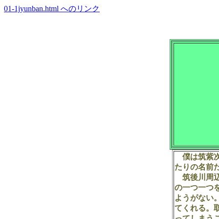
01-1jyunban.html へのリンク
僕は筑紫次
たりの名前
筑後川周辺
の一つ一つ
ようがない
てくれる。
ってしまう