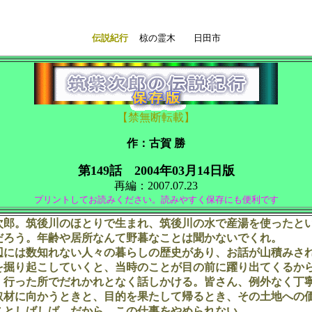
伝説紀行
椋の霊木 日田市
【禁無断転載】
作：古賀 勝
第149話 2004年03月14日版
再編：2007.07.23
プリントしてお読みください。読みやすく保存にも便利です
郎。筑後川のほとりで生まれ、筑後川の水で産湯を使ったと
だろう。年齢や居所なんて野暮なことは聞かないでくれ。
には数知れない人々の暮らしの歴史があり、お話が山積みさ
を掘り起こしていくと、当時のことが目の前に躍り出てくるか
。行った所でだれかれとなく話しかける。皆さん、例外なく丁
取材に向かうときと、目的を果たして帰るとき、その土地への
ことしばしば。だから、この仕事をやめられない。