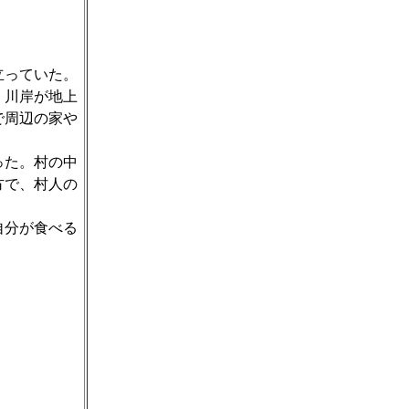
立っていた。
、川岸が地上
で周辺の家や
った。村の中
方で、村人の
自分が食べる