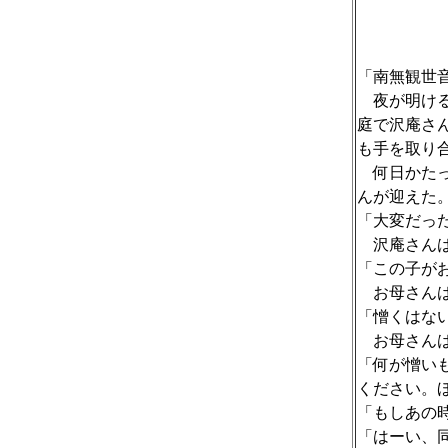
「南無観世
夜が明ける
庭で沢庵さ
も手を取り
何日かたっ
んが迎えた
「大変だっ
沢庵さんは
「この子が
お母さんは
「憎くはな
お母さんは
「何が憎い
ください。
「もしあの
「はーい、