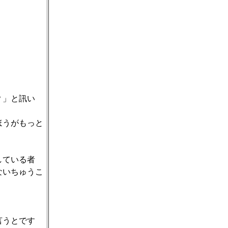
？」と訊い
ほうがもっと
している者
ないちゅうこ
言うとです