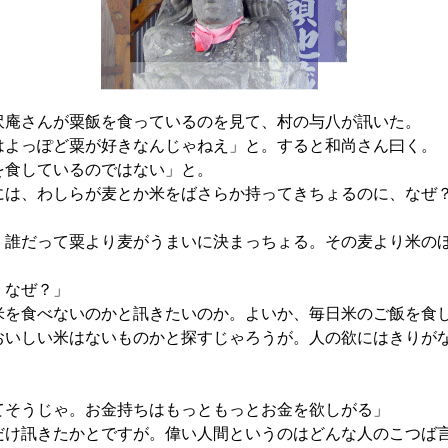
庵さんが粟飯を食っているのを見て、村の与八が訊いた。
はよっぽど粟が好きなんじゃねえ」と。すると和尚さん曰く。
を食しているのではない」と。
には、わしらが麦とか米をばさらか持ってきちょるのに、なぜ
、誰だって粟より麦がうまいに決まっちょる。その麦より米の
、なぜ？」
米を食べないのかと訊きたいのか。よいか、毎日米のご飯を食
おいしい米はないものかと探すじゃろうが。人の欲にはきりが
てそうじゃ。お金持ちはもっともっとお金を欲しがる」
だけ訊きたかとですが。偉い人間というのはどんな人のこつば