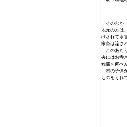
そのむかし
地元の方は
げされて水
家畜は流さ
このあたり
央にはお寺
難儀を何べ
「村の子供
ものをくれ