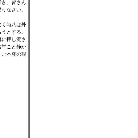
行き、皆さん
登りなさい。
なく与八は外
もうとする。
流に押し流さ
お堂ごと静か
りご本尊の観