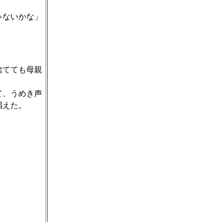
ゃないかな」
捨てても母親
て、うめき声
唱えた。