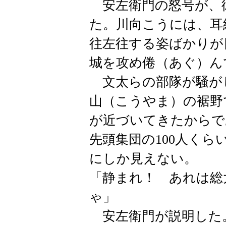
安左衛門の怒号が、
た。川向こうには、耳
往左往する姿ばかりが
城を攻め倦（あぐ）ん
文太らの部隊が騒が
山（こうやま）の裾野
が近づいてきたからで
先頭集団の100人く
にしか見えない。
「静まれ！ あれは総
ゃ」
安左衛門が説明した