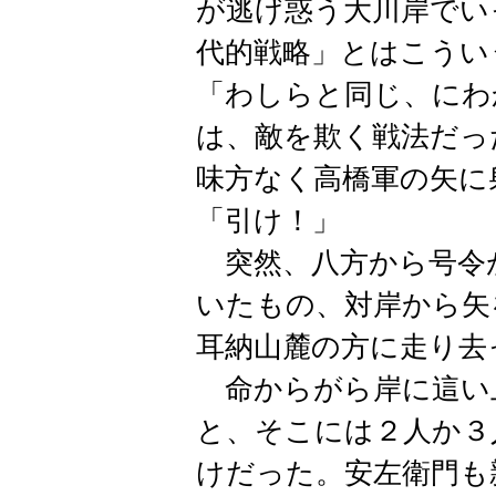
が逃げ惑う大川岸でい
代的戦略」とはこうい
「わしらと同じ、にわ
は、敵を欺く戦法だっ
味方なく高橋軍の矢に
「引け！」
突然、八方から号令
いたもの、対岸から矢
耳納山麓の方に走り去
命からがら岸に這い
と、そこには２人か３
けだった。安左衛門も