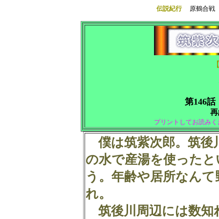
伝説紀行
原鶴合戦
第146話
再
プリントしてお読みく
僕は筑紫次郎。筑後
の水で産湯を使ったと
う。年齢や居所なんて
れ。
筑後川周辺には数知