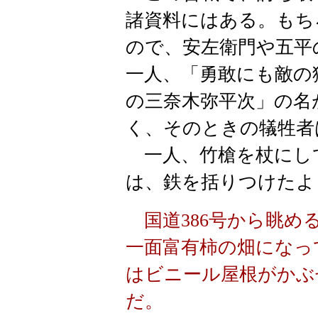
諸資料にはある。もち
ので、安左衛門や五平
一人、「勇敢にも敵の
の三奈木弥平次」の名
く、そのときの犠牲者
一人、竹槍を杖にし
は、鉄を括りつけたよ
国道386号から眺め
一面富有柿の畑になっ
はビニール屋根がかぶ
だ。