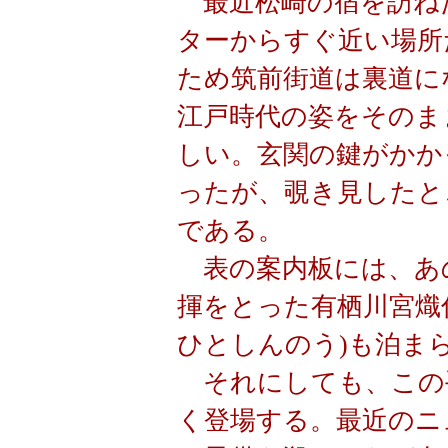
最近松崎の宿を訪ね
ターからすぐ近い場所
ため筑前街道は裏道に
江戸時代の姿をそのま
しい。玄関の鍵がかか
ったが、覗き見したと
である。
表の案内板には、あ
揮をとった
有栖川宮熾
ひとしんのう)
も泊ま
それにしても、この
く登場する。最近のニ