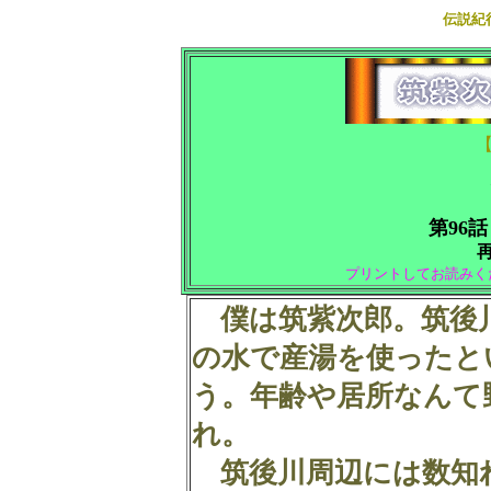
伝説紀
第96話
プリントしてお読みく
僕は筑紫次郎。筑後
の水で産湯を使ったと
う。年齢や居所なんて
れ。
筑後川周辺には数知