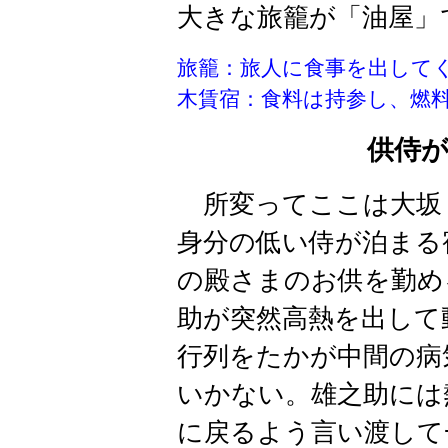
大きな
旅籠
が「油屋」
旅籠：旅人に食事を出して
木賃宿：食料は持参し、燃
供侍
所変ってここは大坂
身分の低い侍が泊まる
の殿さまのお供を勤め
助が突然高熱を出して
行列をたかが中間の病
いかない。雄之助には
に戻るよう言い渡して