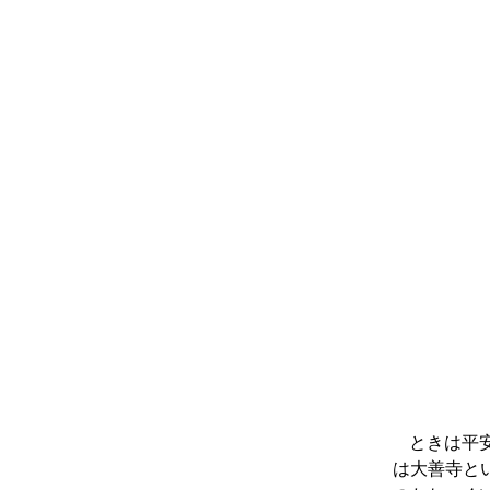
ときは平
は大善寺と