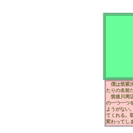
僕は筑紫次
たりの名前
筑後川周辺
の一つ一つ
ようがない
てくれる。
変わってし