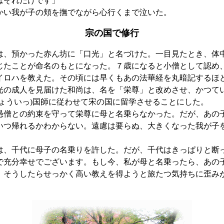
はそれだけです」
い我が子の頬を撫でながら心行くまで泣いた。
宗の国で修行
、預かった赤ん坊に「口光」と名づけた。一目見たとき、体
じたことが命名のもとになった。７歳になると小僧として認め
イロハを教えた。その頃には早くもあの法華経を丸暗記するほ
光の成人を見届けた和尚は、名を「栄尊」と改めさせ、かつて
ょういっ)
国師に従わせて宋の国に留学させることにした。
愚僧との約束を守って栄尊に母と名乗らなかった。だが、あの
いつ帰れるかわからない。遠慮は要らぬ、大きくなった我が子
」
は、千代に母子の名乗りを許した。だが、千代はきっぱりと断
で充分幸せでございます。もし今、私が母と名乗ったら、あの
。そうしたらせっかく高い教えを得ようと旅たつ気持ちに歪み