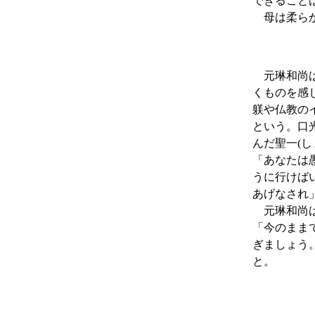
できること
母は柔らか
元琳和尚は
くものを感
躾
や仏教の
という。
口
んだ
聖一(し
「あなたは
うに行けば
あげなされ
元琳和尚
「今のまま
ぎましょう
と。