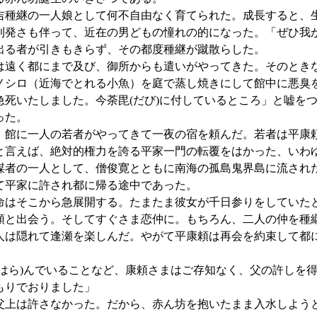
種継の一人娘として何不自由なく育てられた。成長すると、
利発さも伴って、近在の男どもの憧れの的になった。「ぜひ我
出る者が引きもきらず、その都度種継が蹴散らした。
遠く都にまで及び、御所からも遣いがやってきた。そのとき
ノシロ（近海でとれる小魚）を庭で蒸し焼きにして館中に悪臭
急死いたしました。今
荼毘(だび)
に付しているところ」と嘘を
った。
館に一人の若者がやってきて一夜の宿を頼んだ。若者は
平康
と言えば、絶対的権力を誇る平家一門の転覆をはかった、いわ
謀者の一人として、僧俊寛とともに南海の孤島鬼界島に流され
て平家に許され都に帰る途中であった。
はそこから急展開する。たまたま彼女が千日参りをしていた
頼と出会う。そしてすぐさま恋仲に。もちろん、二人の仲を種
人は隠れて逢瀬を楽しんだ。やがて平康頼は再会を約束して都
はら)
んでいることなど、康頼さまはご存知なく、父の許しを
もりでおりました」
父上は許さなかった。だから、赤ん坊を抱いたまま入水しよう