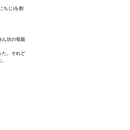
にちじ)
を創
赤ん坊の母親
った。それど
た。