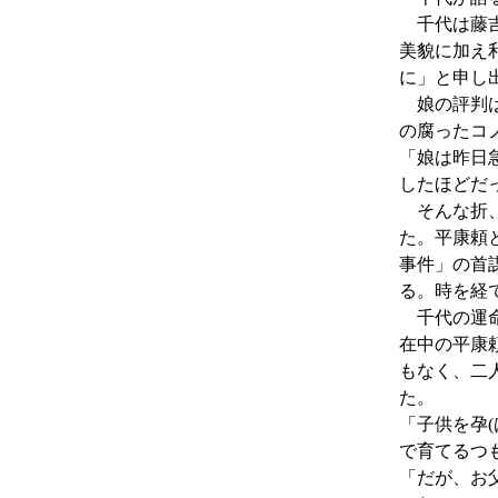
千代は藤吉
美貌に加え
に」と申し
娘の評判は
の腐ったコ
「娘は昨日
したほどだ
そんな折、
た。平康頼
事件」の首
る。時を経
千代の運命
在中の平康
もなく、二
た。
「子供を
孕(
で育てるつ
「だが、お