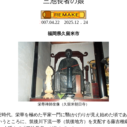
三池長者の娘
2
007.04.22 2025.12．24
福岡県久留米市
栄尊禅師坐像（久留米朝日寺）
安時代。栄華を極めた平家一門に
翳(かげ)
りが見え始めた頃であ
いうところに、筑後川下流一帯（筑後地方）を支配する藤吉種継