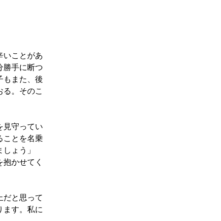
辛いことがあ
分勝手に断つ
子もまた、後
おる。そのこ
を見守ってい
ることを名乗
ましょう」
を抱かせてく
上だと思って
ります。私に