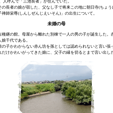
)、人呼んで「三池長者」が住んでいた。
の長者の娘が宿した、父なし子で将来この地に
朝日寺(ちょう
子
禅師
栄尊(しんしぜんじえいそん)」の出生について。
未婚の母
吉
種継
の館。母屋から離れた別棟で一人の男の子が誕生した。
人娘千代である。
誰の子かわからない赤ん坊を孫としては認められないと言い張
れだけかわいがってきた娘に、父子の縁を切るとまで言い出し