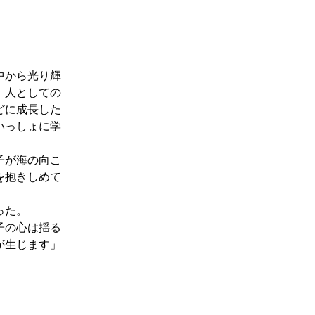
中から光り輝
、人としての
どに成長した
いっしょに学
子が海の向こ
を抱きしめて
った。
子の心は揺る
が生じます」