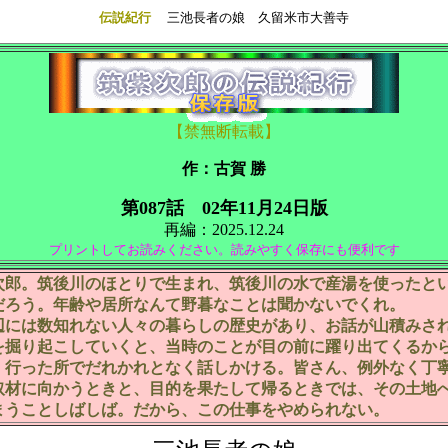
伝説紀行
三池長者の娘 久留米市大善寺
【禁無断転載】
作：古賀 勝
第087話 02年11月24日版
再編：2025.12.24
プリントしてお読みください。読みやすく保存にも便利です
郎。筑後川のほとりで生まれ、筑後川の水で産湯を使ったと
だろう。年齢や居所なんて野暮なことは聞かないでくれ。
には数知れない人々の暮らしの歴史があり、お話が山積みさ
を掘り起こしていくと、当時のことが目の前に躍り出てくるか
。行った所でだれかれとなく話しかける。皆さん、例外なく丁
取材に向かうときと、目的を果たして帰るときでは、その土地
まうことしばしば。だから、この仕事をやめられない。