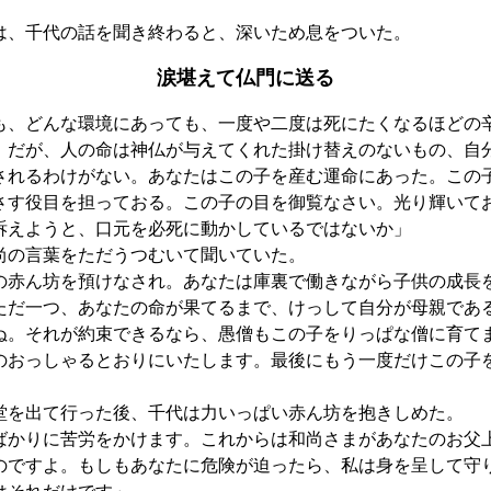
、千代の話を聞き終わると、深いため息をついた。
涙堪えて仏門に送る
も、どんな環境にあっても、一度や二度は死にたくなるほどの
。だが、人の命は神仏が与えてくれた掛け替えのないもの、自
されるわけがない。あなたはこの子を産む運命にあった。この
さす役目を担っておる。この子の目を御覧なさい。光り輝いて
訴えようと、口元を必死に動かしているではないか」
尚の言葉をただうつむいて聞いていた。
の赤ん坊を預けなされ。あなたは庫裏で働きながら子供の成長
ただ一つ、あなたの命が果てるまで、けっして自分が母親であ
ぬ。それが約束できるなら、愚僧もこの子をりっぱな僧に育て
のおっしゃるとおりにいたします。最後にもう一度だけこの子
堂を出て行った後、千代は力いっぱい赤ん坊を抱きしめた。
ばかりに苦労をかけます。これからは和尚さまがあなたのお父
のですよ。もしもあなたに危険が迫ったら、私は身を呈して守