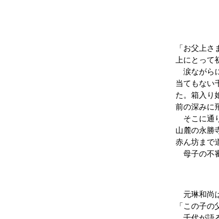
「お父上さ
上にとって
涙ながら
当てもない
た。箱入り
前の深みに
そこに通り
山麓の
永勝
赤ん坊まで
母子の不審
元琳和尚は
「この子の
千代が語る