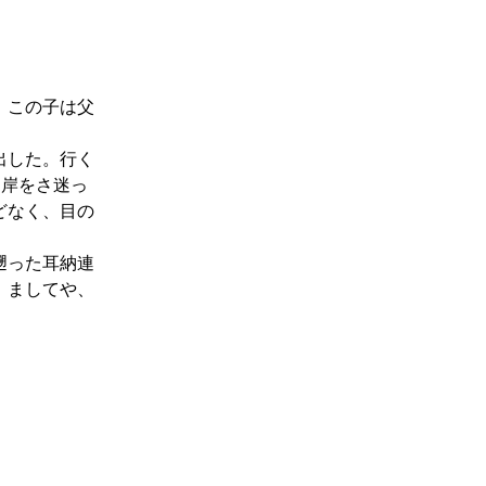
、この子は父
出した。行く
）岸をさ迷っ
どなく、目の
遡った耳納連
。ましてや、