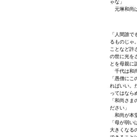
ゃな」
元琳和尚は
「人間誰で
るものじゃ
ことなど許
の世に光を
とを母親に
千代は和
「愚僧にこ
ればいい。
ってはなら
「和尚さま
ださい」
和尚が本
「母が弱い
大きくなる