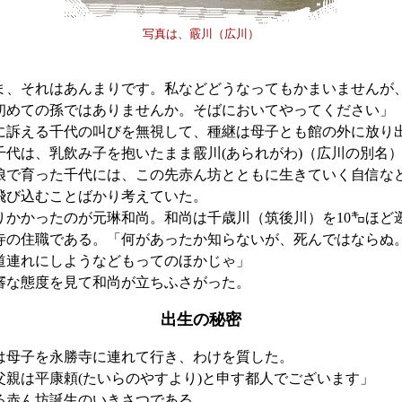
写真は、霰川（広川）
ま、それはあんまりです。私などどうなってもかまいませんが
初めての孫ではありませんか。そばにおいてやってください」
に訴える千代の叫びを無視して、種継は母子とも館の外に放り
千代は、乳飲み子を抱いたまま
霰川(あられがわ)
（広川の別名
娘で育った千代には、この先赤ん坊とともに生きていく自信な
飛び込むことばかり考えていた。
かかったのが元琳和尚。和尚は千歳川（筑後川）を10㌔ほど
寺の住職である。
「何があったか知らないが、死んではならぬ
道連れにしようなどもってのほかじゃ」
な態度を見て和尚が立ちふさがった。
出生の秘密
母子を永勝寺に連れて行き、わけを質した。
父親は
平康頼(たいらのやすより)
と申す都人でございます」
赤ん坊誕生のいきさつである。