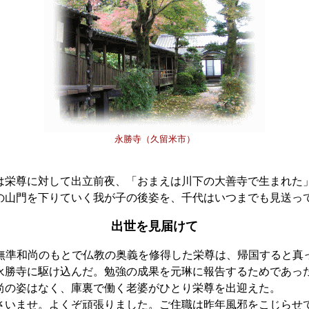
永勝寺（久留米市）
栄尊に対して出立前夜、「おまえは川下の大善寺で生まれた
の山門を下りていく我が子の後姿を、千代はいつまでも見送っ
出世を見届けて
無準和尚のもとで仏教の奥義を修得した栄尊は、帰国すると真
永勝寺に駆け込んだ。勉強の成果を元琳に報告するためであっ
尚の姿はなく、庫裏で働く老婆がひとり栄尊を出迎えた。
さいませ。よくぞ頑張りました。ご住職は昨年風邪をこじらせ