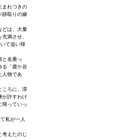
生まれつきの
が跡取りの嫁
などは、大量
を充満させ、
ついて追い帰
頼
と名乗っ
ゆる「鹿ケ谷
た人物であ
ところに、滞
継が許すわけ
に帰っていっ
得て私が一人
と考えたのじ