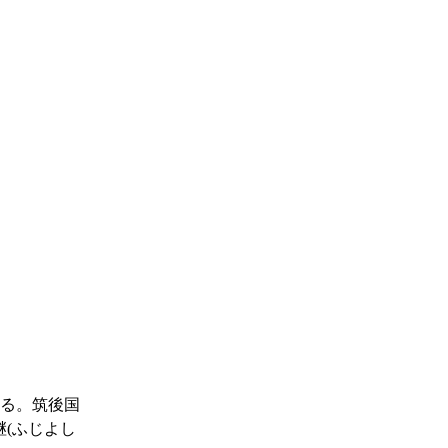
る。筑後国
(ふじよし