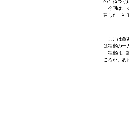
のたねつぐ
今回は、そ
建した「神
ここは藤
は種継の一
種継は、
ころか、あ