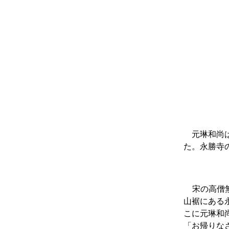
元琳和尚は
た。
永勝寺
宋の高僧
山裾にある
こに元琳和
「お帰りな