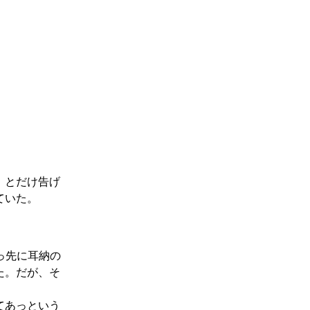
」とだけ告げ
ていた。
っ先に耳納の
た。だが、そ
てあっという