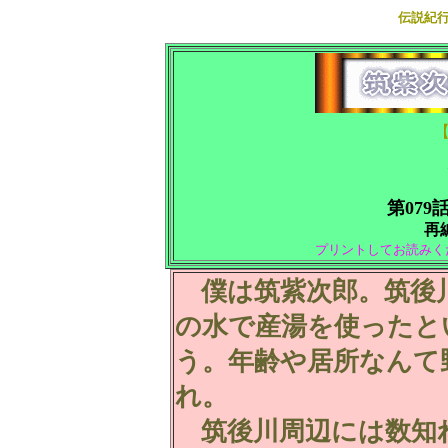
伝説紀
第079
再編
プリントしてお読みく
僕は筑紫次郎。筑後
の水で産湯を使ったと
う。年齢や居所なんて
れ。
筑後川周辺には数知