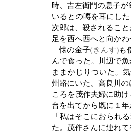
時、吉左衛門の息子が
いるとの噂を耳にした
次郎は、殺されること
足を西へ西へと向かわ
懐の
金子
(きんす)
も
んで食った。川辺で魚
ままかじりついた。気
州路にいた。高良川の
ころを茂作夫婦に助け
台を出てから既に１年
「私はそこにおられる
た。茂作さんに連れて