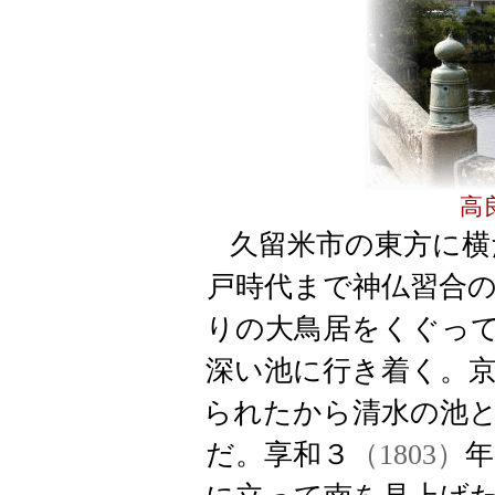
高
久留米市
の東方に横
戸時代まで神仏習合
りの大鳥居をくぐっ
深い池に行き着く
。
られたから清水の池
だ。享和３
（1803）
年