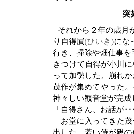
突
それから２年の歳月
り自得
屓
(ひいき)
にな
行き、掃除や畑仕事を
きつけて自得が小川に
って加勢した。崩れか
茂作が集めてやった。
神々しい観音堂が完成
「自得さん、お話が･･
お堂に入ってきた茂
出した。若い侍が親の