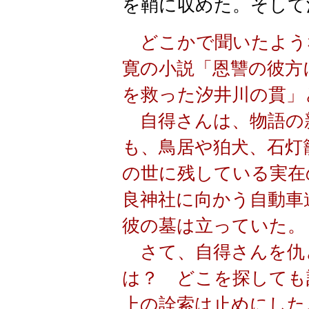
を鞘に収めた。そして
どこかで聞いたよう
寛の小説「恩讐の彼方
を救った汐井川の貫」
自得さんは、物語の
も、鳥居や
狛犬
、石灯
の世に残している実在
良神社に向かう自動車
彼の墓は立っていた
。
さて、自得さんを仇
は？ どこを探しても
上の詮索は止めにした