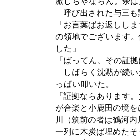
激しちゃならん。余は
呼び出された与三も
「お言葉ばお返ししま
の領地でございます。
した」
「ばってん、その証拠
しばらく沈黙が続い
っぱい叩いた。
「証拠ならあります。
が合楽と小鹿田の境を
川（筑前の者は鶴河内
一列に木炭ば埋めたそ