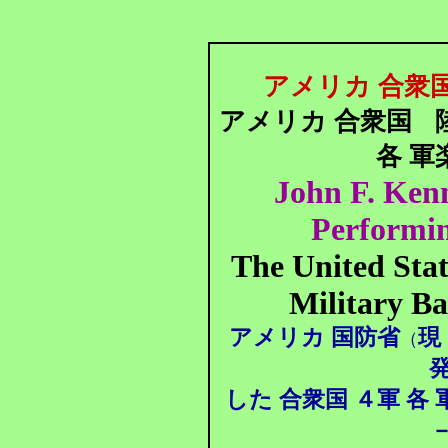
アメリカ 合衆国
アメリカ 合衆国
各 軍
John F. Kenn
Performin
The United Sta
Military B
アメリカ 国防省
現
（
した 合衆国 ４軍 各 