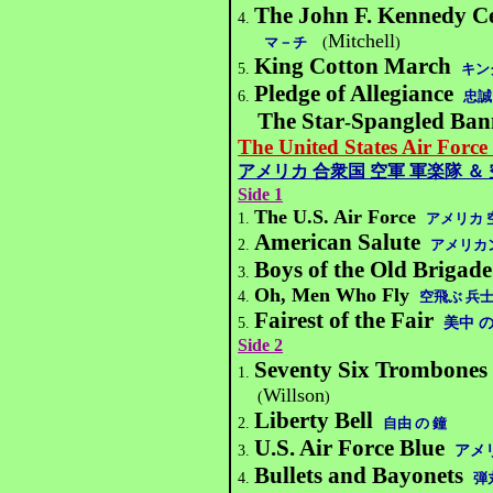
The John F. Kennedy C
4.
Mitchell
マ－チ
(
)
King Cotton March
5.
キン
Pledge of Allegiance
6.
忠誠
The Star
Spangled Ban
-
The United States Air Forc
アメリカ 合衆国 空軍 軍楽隊 ＆
Side 1
The U.S. Air Force
1.
アメリカ 
American Salute
2.
アメリカ
Boys of the Old Brigade
3.
Oh, Men Who Fly
4.
空飛ぶ 兵
Fairest of the Fair
5.
美中 の
Side 2
Seventy Six Trombones
1.
Willson
(
)
Liberty Bell
2.
自由 の 鐘
U.S. Air Force Blue
3.
アメリ
Bullets and Bayonets
4.
弾