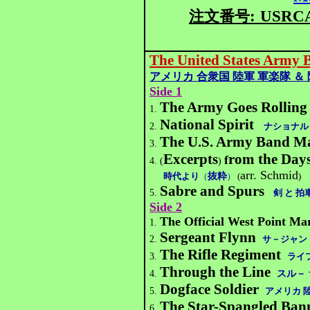
:
USRCA
注文番号
The United States Army 
アメリカ 合衆国 陸軍 軍楽隊 ＆
Side 1
The Army Goes Rolling
1.
Natio
nal Spirit
2.
ナショナル
The U.S. Army Band M
3.
Excerpts
rom the Day
f
4.
(
)
arr. Schmid
時代より
抜粋
(
)
（
）
Sabre and Spurs
5.
剣 と 拍
Side 2
The Official West Point Ma
1.
Sergeant Flynn
2.
サ－ジャン
The Rifle Regiment
3.
ライ
Through the Line
4.
スル－ 
Dogface Soldier
5.
アメリカ 陸
The Star-Spangled Ban
6.