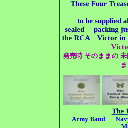
These Four Treas
to be supplied a
sealed packing ju
the RCA Victor
in 
Vict
発売時 そのままの 
ま
The 
Army Band
Nav
Ma