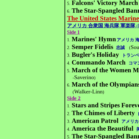
Falcons' Victory March
5.
The Star-Spangled Ban
6.
The United States Marin
アメリカ 合衆国 海兵隊 軍楽隊
(
Side 1
Marines' Hymn
1.
アメリカ 
Semper Fidelis
Sou
2.
忠誠
(
Bugler's Holiday
3.
トランペ
Commando March
4.
コマ
March of the Women M
5.
Saverino
-
)
March of the Olympian
6.
Walker-Linn
(
)
Side 2
Stars and Stripes Forev
1.
The Chimes of Liberty
2.
American Patrol
3.
アメリカ
America the Beautiful
4.
The Star-Spangled Ban
5.