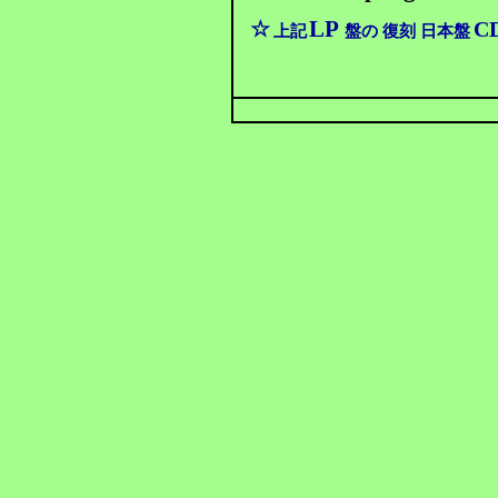
LP
☆
C
上記
盤の 復刻 日本盤