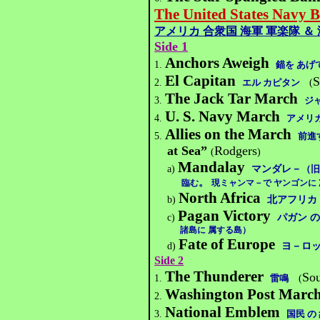
The United States Navy 
アメリカ 合衆国 海軍 軍楽隊 ＆
Side 1
Anchors Aweigh
1.
錨を あげ
El Capitan
S
2.
エル カピタン
(
The Jack Tar March
3.
ジ
U. S. Navy March
4.
アメリカ
Allies on the March
5.
前進
at Sea
”
Rodgers
(
)
Mandalay
a)
マンダレ－
（
旧
。
臨む
現ミャンマ－で ヤンゴンに
North Africa
b)
北アフリカ
Pagan Victory
c)
パガン の
諸島に 属する島）
Fate of Europe
d)
ヨ－ロッ
Side 2
The Thunderer
So
1.
雷鳴
(
Washington Post Marc
2.
National Emblem
3.
国民 の