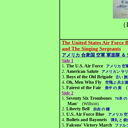
（L
The United States Air Force 
and The Singing Sergeants
アメリカ 合衆国 空軍 軍楽隊 ＆
Side 1
1.
The U.S. Air Force
アメリカ 空
2.
American Salute
アメリカン サ
3.
Boys of the Old Brigade
古い 旅
4.
Oh, Men Who Fly
空飛ぶ 兵士
5.
Fairest of the Fair
(
美中 の 美
Side 2
1.
Seventy Six Trombones
76本 
Man
(Willson)
”
2.
Liberty Bell
自由 の 鐘
3.
U.S. Air Force Blue
アメリカ 空
4.
Bullets and Bayonets
弾丸 と 銃
5.
Falcons' Victory March
ファル