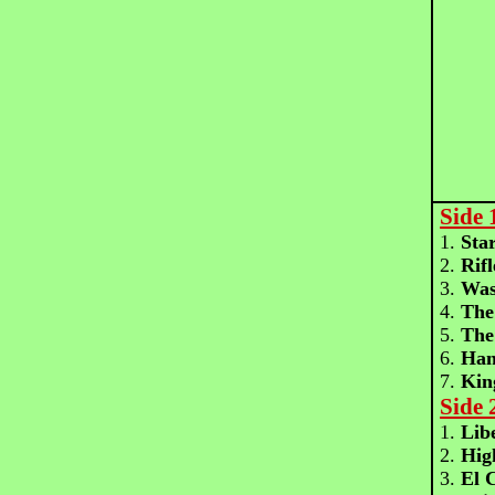
Side 
1.
Sta
2.
Rif
3.
Was
4.
The
5.
The 
6.
Han
7.
Kin
Side 
1.
Libe
2.
Hig
3.
El 