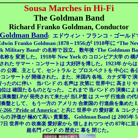
Sousa Marches in Hi-Fi
The Goldman Band
Richard Franko Goldman, Conductor
 Goldman Band
:
エドウィン・フランコ・ゴールド
Edwin
Franko Goldman
1878
1956
が 1918年に
The Ne
～
“
(
)
k Military Band
The Goldman B
の名称で 設立。 数年後
”
”
1918
New York
 名称を 変更した。
年
の コロンビア大学 の 構
1923
された サマー・コンサートは 大好評を博した。
年 からは
.
の 公園、主として、セントラル と プロスペクトを 中心に 各
コンサートが 開催された。また、米国内 各地、カナダ等で 
行ったのに伴い 当バンド の 名声は 次第に 世界中に 高まり 
地位は 確固たるものとなった。
これまで 当バンド の 演奏によ
LP
LP
名演奏盤
が 発売されて来たが 当
盤 は スーザ 行進曲 の
演奏盤として、
もう一方の アメリカ 合衆国の 行進曲を集めた
-266
Pride of America
"
"
と共に 世界中 の 愛好家 ＆ コレク
Goldman
Band
2005
5
らの 評価が 極めて高い 貴重盤。
は
年
27
87
日 世界中 の 吹奏楽 愛好家から 惜しまれつつ その
年に亘
超名門 バンド の 歴史に 幕を 閉じた。