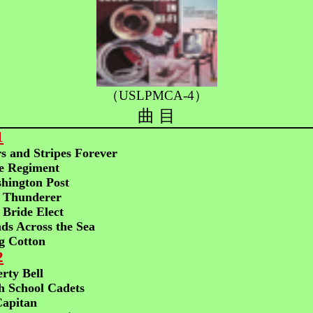
（USLPMCA-4）
曲 目
1
rs and Stripes Forever
le Regiment
hington Post
 Thunderer
Bride Elect
ds Across the Sea
g Cotton
2
rty Bell
h School Cadets
Capitan