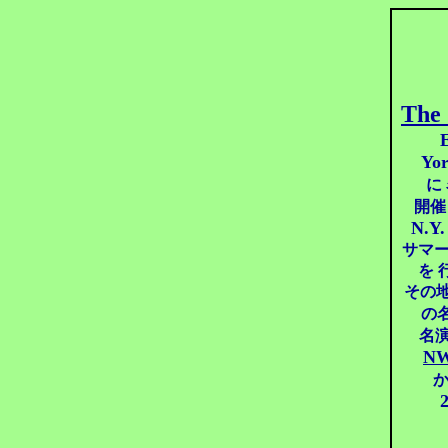
The
Yor
に
開催
N.Y
サマー
を 
その
の
名
NW
か