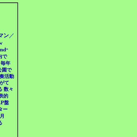
マン
／
w
and
”
内で
 毎年
公園で
演奏活動
やがて
る 数々
代表的
LP
盤
ター
月
る