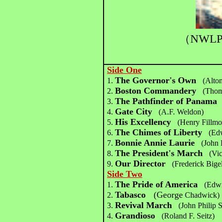
（
NWLP
Side One
The Governor's Own
1.
(Alto
Boston Commandery
2.
(Thom
The Pathfinder of Panama
3.
Gate City
4.
(A.F. Weldon)
His Excellency
5.
(Henry Fillmo
The Chimes of Liberty
6.
(Ed
Bonnie Annie Laurie
7.
(John 
The President's March
8.
(Vic
Our Director
9.
(Frederick Big
Side Two
The Pride of America
1.
(Edw
Tabasco
(George
2.
Chadwick)
Revival March
3.
(John Philip 
Grandioso
4.
(Roland F. Seitz)