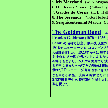
My Maryland
5.
(W. S. Mygran
On Jersey Shore
6.
(Arthur Pry
Gardes du Corps
7.
(R. B. Hall
The Serenade
8.
(Victor Herbert
Sesquicentennial March
9.
(J
The Goldman Band
エ
Franko Goldman
1878～1956
(
)
Band
”
の
名称で 設立。 数年後 現在の
1918
年
ニュー ヨーク
の コロンビア大
1923
大好評を博した。
年 からは 毎年
を 中心 に 各公園で 当バンドによる
各地は もとより、カナダ等 海外でも 演
世界中に 高まり やがて その地位は 
LP
優れた
レコード が 発売 されてきて
とも言える 名盤。 演奏 ＆ 録音 ともに
5
27
月
日
世界中 の 愛好家から 惜しま
幕を 閉じた。