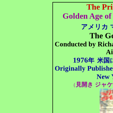
The Pri
Golden Age of
アメリカ 
The G
Conducted by Ric
Ai
1976
年
米国
Originally Publish
New 
見開き ジャ
（