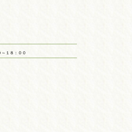
～１８：００