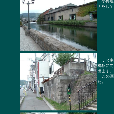
小樽運河
チをして
ＪＲ南小
樽駅に向
出ます。
この画像
た。