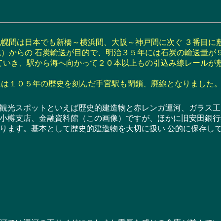
幌間は日本でも新橋～横浜間、大阪～神戸間に次ぐ ３番目に
）からの 石炭輸送が目的で、明治３５年には石炭の輸送量が
ていき、駅から海へ向かって２０本以上もの引込み線レールが
は１０５年の歴史を刻んだ手宮駅も閉鎖、廃線となりました
光スポットといえば歴史的建造物と赤レンガ運河、ガラス工
小樽支店、金融資料館（この画像）ですが、ほかに旧安田銀行
ります。基本として歴史的建造物を大切に扱い 公的に保存し