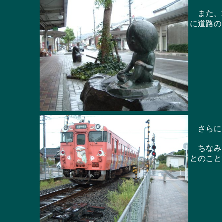
また、境
に道路の
さらには
ちなみに
とのこと