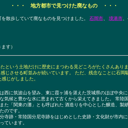
・・・ 地方都市で見つけた廃なもの ・・・
を散歩していて廃なものを見つけました。
石岡市
、
境港市
、
きます）
たという土地だけに歴史にまつわる見どころがたくさんありま
感じさせる町並みが続いています。 ただ、残念なことに石岡
た感じがしました。
西に筑波山を望み、東に霞ヶ浦を湛えた茨城県のほぼ中央に
な気候と豊かな水に恵まれて古くから栄えてきました。 常陸
また「関東の灘」とも呼ばれた 酒造りを中心とした醸造、製
たのです。
寺跡・常陸国分尼寺跡をはじめとした史跡・文化財が市内に
っています。