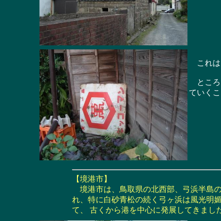
これは
ところで
ていくこ
【境港市】
境港市は、鳥取県の北西部、弓浜半島の
れ、特に白砂青松の続く弓ヶ浜は風光明媚
て、 古くから港を中心に発展してきまし