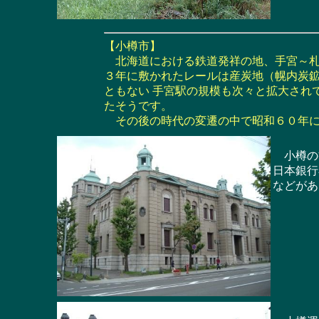
【小樽市】
北海道における鉄道発祥の地、手宮～札
３年に敷かれたレールは産炭地（幌内炭鉱
ともない 手宮駅の規模も次々と拡大され
たそうです。
その後の時代の変遷の中で昭和６０年に
小樽の観
日本銀行
などがあ