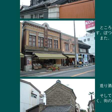
ところど
す。ぽつ
また、ひ
造り酒屋
そして例
く、街の