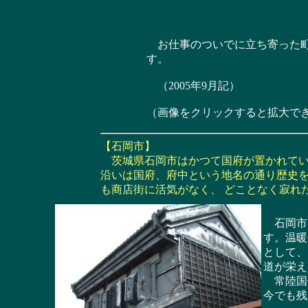
お仕事のついでに立ち寄った町
す。
（2005年9月記）
（画像をクリックすると拡大で
【石岡市】
茨城県石岡市はかつて国府が置かれてい
沿いは国府、府中という地名の通り歴史を
も商店街に活気がなく、 どことなく寂れ
石岡市は
す。温暖
として、
道が栄え
常陸国分
今でも残