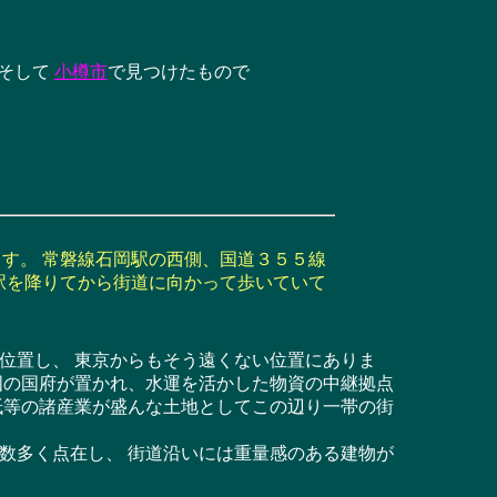
そして
小樽市
で見つけたもので
す。 常磐線石岡駅の西側、国道３５５線
駅を降りてから街道に向かって歩いていて
位置し、 東京からもそう遠くない位置にありま
国の国府が置かれ、水運を活かした物資の中継拠点
紙等の諸産業が盛んな土地としてこの辺り一帯の街
数多く点在し、 街道沿いには重量感のある建物が