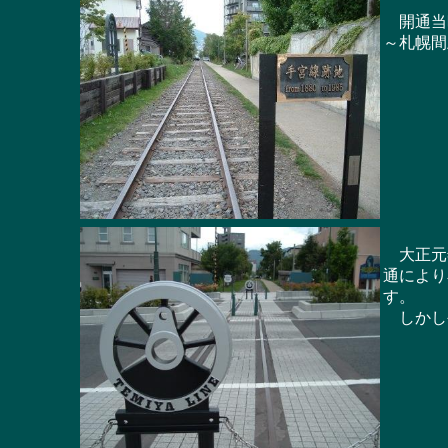
開通当時
～札幌間
大正元年
通により
す。
しかし