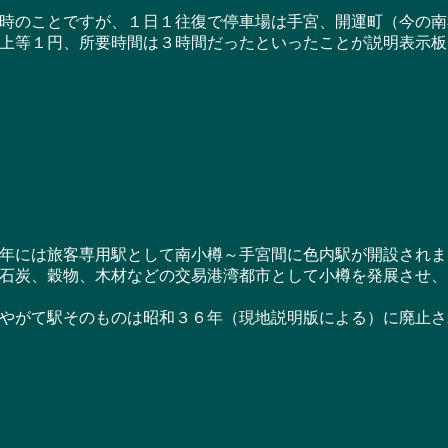
のことですが、１日１往復で停車場は手宮、開運町（今の南
上等１円、所要時間は３時間だったといったことが説明表示板
には旅客専用駅として南小樽～手宮間に色内駅が開設されま
石炭、穀物、木材などの交易港湾都市として小樽を発展させ、
やがて駅そのものは昭和３６年（現地説明版による）に廃止さ