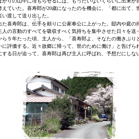
ばかりの山中に埋もらせるには、もったいないくらいに出来が
考えていた。喜寿郎が20歳になったのを機会に、「都に出て、
言い渡して送り出した。
つて
た喜寿郎は、
伝手
を頼りに公家奉公に上がった。邸内や庭の
主人の言動のすべてを吸収すべく気持ちを集中させた日々を送
ら５年たった頃、主人から、「喜寿郎よ、そなたの働きぶり
いに評価する。近々故郷に帰って、世のために働け」と告げら
にする日が迫って、喜寿郎は再び主人に呼ばれ、予想だにしな