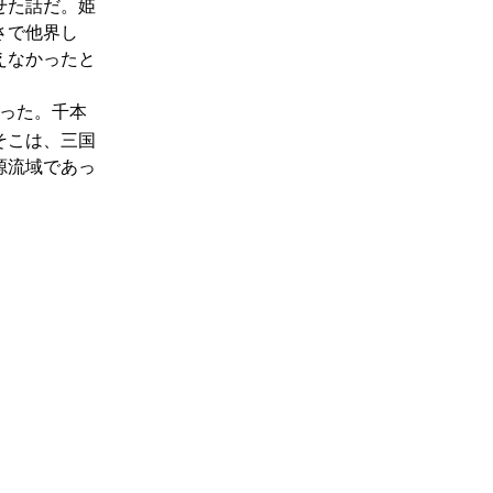
せた話だ。姫
さで他界し
えなかったと
いった。千本
そこは、三国
源流域であっ