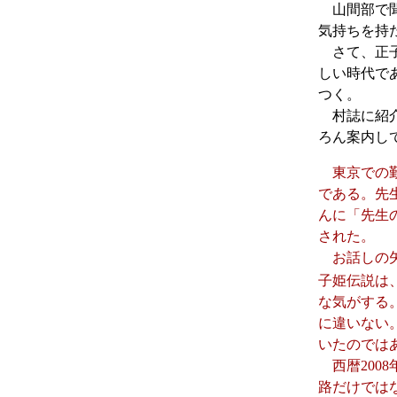
山間部で聞
気持ちを持
さて、正子
しい時代で
つく。
村誌に紹介
ろん案内し
東京での勤
である。先
んに「先生
された。
お話しの矢
子姫伝説は
な気がする
に違いない
いたのでは
西暦200
路だけでは