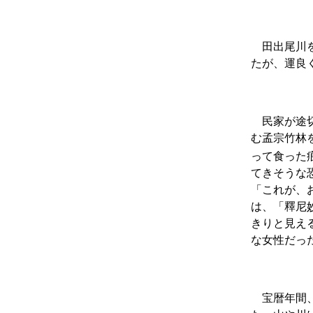
田出尾川を
たが、運良
民家が途切
む孟宗竹林
って食った
てきそうな
「これが、
は、「釋尼
きりと見え
な女性だっ
宝暦年間、