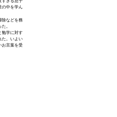
良すぎる息子
世の中を学ん
掃除などを務
った。
と勉学に対す
れた。いよい
いお言葉を受