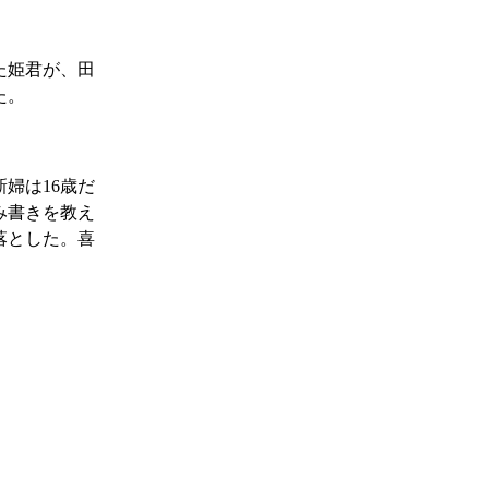
た姫君が、田
た。
婦は16歳だ
み書きを教え
落とした。喜