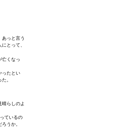
、あっと言う
人にとって、
。
が亡くなっ
かったとい
った。
見晴らしのよ
想っているの
だろうか。