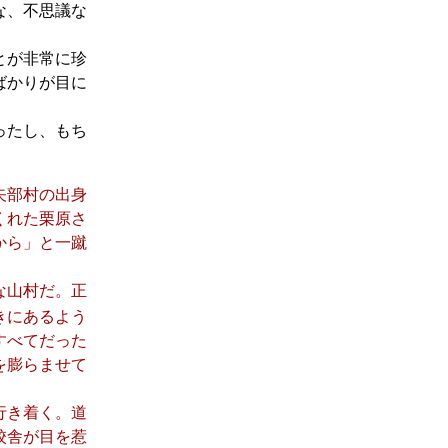
な、不思議な
とが非常に珍
ばかりが目に
ったし、もち
矢部村の出身
くれた栗原さ
から」と一蹴
な山村だ。正
きにあるよう
すべてだった
を膨らませて
行き着く。道
校舎が目を惹