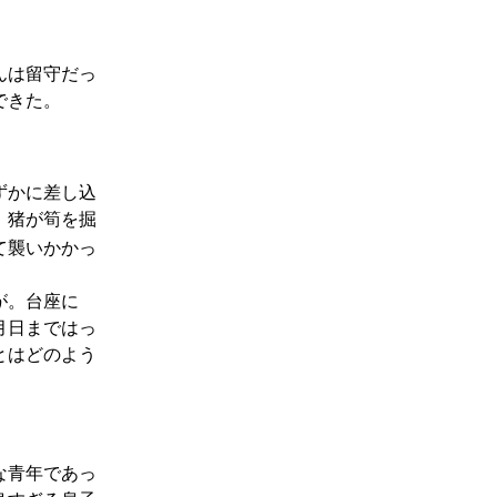
んは留守だっ
できた。
ずかに差し込
、猪が筍を掘
て襲いかかっ
が。台座に
月日まではっ
とはどのよう
な青年であっ