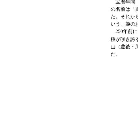
宝暦年間（
の名前は「
た。それか
いう。姫の
250年前
桜が咲き誇
山（豊後・
た。