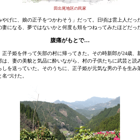
田出尾地区の民家
みやげに、娘の正子をつかわそう」だって。日頃は雲上人だっ
の妻になる、夢ではないかと何度も頬をつねってみたほどだっ
腹痛がもとで…
正子姫を伴って矢部の村に帰ってきた。その時新郎が24歳、新
郎は、妻の美貌と気品に酔いながら、村の子供たちに武芸と読
らしを送っていた。そのうちに、正子姫が元気な男の子を生み
と名づけた。