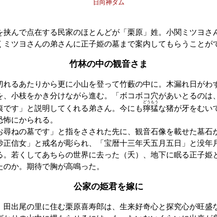
日向神ダム
挟んで点在する民家のほとんどが「栗原」姓。小関ミツヨさ
くミツヨさんの弟さんに正子姫の墓まで案内してもらうことが
竹林の中の観音さま
れるあたりから更に小山を登って竹藪の中に。木漏れ日がわ
を、小枝をかき分けながら進む。「ボコボコ穴があいとるのは
どうもう
痕です」と説明してくれる弟さん。今にも
獰猛
な猪が牙をむい
恐怖にかられる。
お尋ねの墓です」と指をさされた先に、観音石像を載せた墓石
妙正信女」と戒名が彫られ、「宝暦十三年夭五月五日」と没年
る。若くしてあちらの世界に去った（夭）、地下に眠る正子姫
たのか。期待で胸が高鳴った。
公家の姫君を嫁に
田出尾の里に住む栗原喜寿郎は、生来好奇心と探究心が旺盛