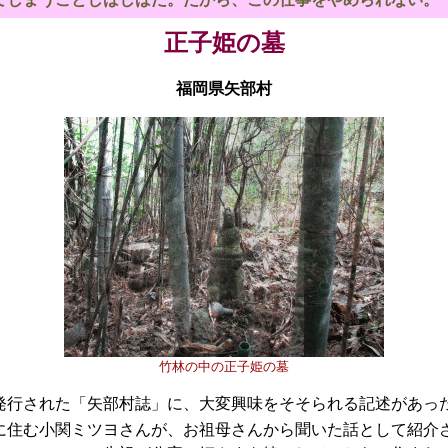
正子姫の墓
福岡県矢部村
竹林の中の正子姫の墓
に発行された「矢部村誌」に、大変興味をそそられる記述があっ
に住む小関ミツヨさんが、お祖母さんから聞いた話として紹介