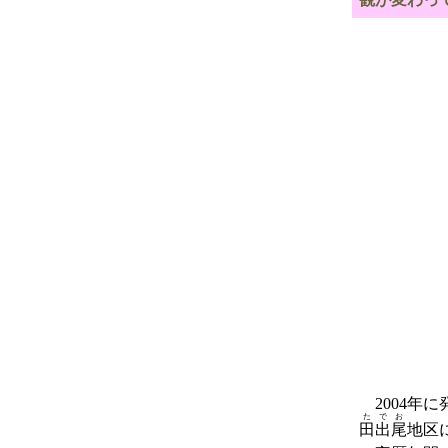
2004年
たでお
田出尾
地区