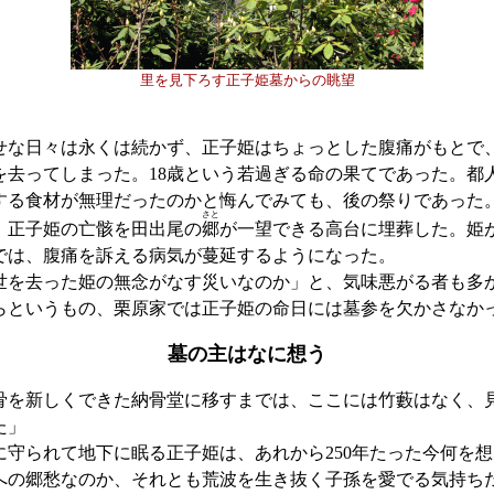
里を見下ろす正子姫墓からの眺望
な日々は永くは続かず、正子姫はちょっとした腹痛がもとで
を去ってしまった。18歳という若過ぎる命の果てであった。都
する食材が無理だったのかと悔んでみても、後の祭りであった
さと
正子姫の亡骸を田出尾の
郷
が一望できる高台に埋葬した。姫
では、腹痛を訴える病気が蔓延するようになった。
世を去った姫の無念がなす災いなのか」と、気味悪がる者も多
らというもの、栗原家では正子姫の命日には墓参を欠かさなか
墓の主はなに想う
骨を新しくできた納骨堂に移すまでは、ここには竹藪はなく、
た」
守られて地下に眠る正子姫は、あれから250年たった今何を
への郷愁なのか、それとも荒波を生き抜く子孫を愛でる気持ち