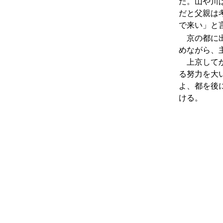
た。山や川
だと父親は
で来い」と
京の都に出
めながら、
上京してか
る努力を大
よ、都を後
ける。