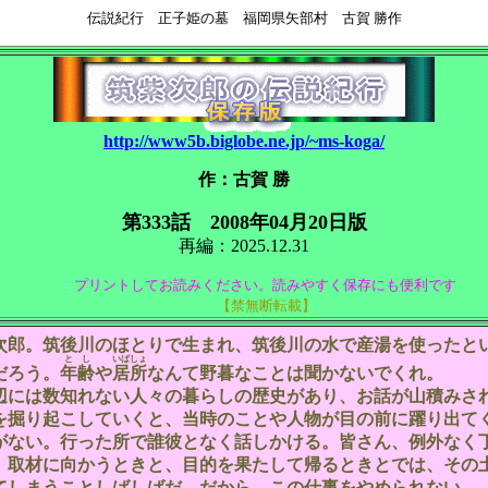
伝説紀行 正子姫の墓 福岡県矢部村 古賀 勝作
http://www5b.biglobe.ne.jp/~ms-koga/
作：古賀 勝
第333話 2008年04月20日版
再編：2025.12.31
プリントしてお読みください。読みやすく保存にも便利です
【禁無断転載】
郎。筑後川のほとりで生まれ、筑後川の水で産湯を使ったと
とし
いばしょ
だろう。
年齢
や
居所
なんて野暮なことは聞かないでくれ。
には数知れない人々の暮らしの歴史があり、お話が山積みさ
を掘り起こしていくと、当時のことや人物が目の前に躍り出て
がない。行った所で誰彼となく話しかける。皆さん、例外なく
。取材に向かうときと、目的を果たして帰るときとでは、その
てしまうことしばしばだ。だから、この仕事をやめられない。