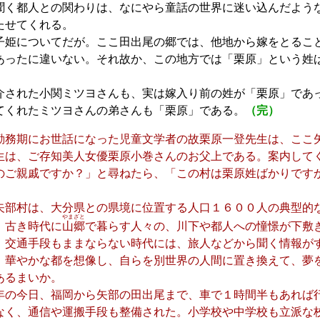
く都人との関わりは、なにやら童話の世界に迷い込んだよう
たせてくれる。
姫についてだが。ここ田出尾の郷では、他地から嫁をとるこ
あったに違いない。それ故か、この地方では「栗原」という姓
された小関ミツヨさんも、実は嫁入り前の姓が「栗原」であ
てくれたミツヨさんの弟さんも「栗原」である。
（完）
務期にお世話になった児童文学者の故栗原一登先生は、ここ
生は、ご存知美人女優栗原小巻さんのお父上である。案内して
のご親戚ですか？」と尋ねたら、「この村は栗原姓ばかりです
部村は、大分県との県境に位置する人口１６００人の典型的
やまざと
、古き時代に
山郷
で暮らす人々の、川下や都人への憧憬が下敷
。交通手段もままならない時代には、旅人などから聞く情報が
。華やかな都を想像し、自らを別世界の人間に置き換えて、夢
あるまいか。
8年の今日、福岡から矢部の田出尾まで、車で１時間半もあれば
なく、通信や運搬手段も整備された。小学校や中学校も立派な