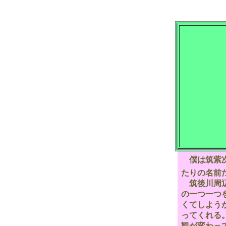
僕は筑紫次
たりの名前
筑後川周辺
の一つ一つ
くてしよう
ってくれる
観が変わっ