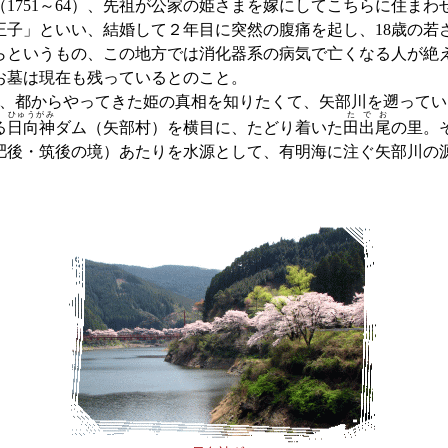
1751～64）、先祖が公家の姫さまを嫁にしてこちらに住まわ
正子」といい、結婚して２年目に突然の腹痛を起し、18歳の若
らというもの、この地方では消化器系の病気で亡くなる人が絶
お墓は現在も残っているとのこと。
に、都からやってきた姫の真相を知りたくて、矢部川を遡って
ひゅうがみ
たでお
る
日向神
ダム（矢部村）を横目に、たどり着いた
田出尾
の里。
肥後・筑後の境）あたりを水源として、有明海に注ぐ矢部川の