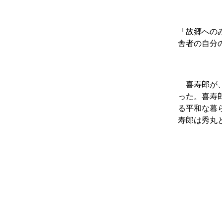
「故郷への
舎者の自分
喜寿郎が、
った。喜寿
る平和な暮
寿郎は秀丸