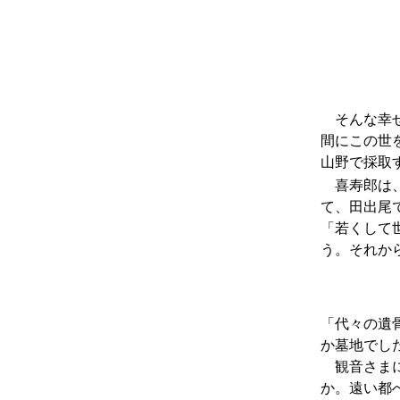
そんな幸せ
間にこの世
山野で採取
喜寿郎は、
て、田出尾
「若くして
う。それか
「代々の遺
か墓地でし
観音さまに
か。遠い都