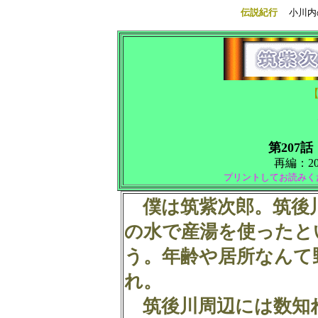
伝説紀行
小川
第207話
再編：2018
プリントしてお読みく
僕は筑紫次郎。筑後
の水で産湯を使ったと
う。年齢や居所なんて
れ。
筑後川周辺には数知