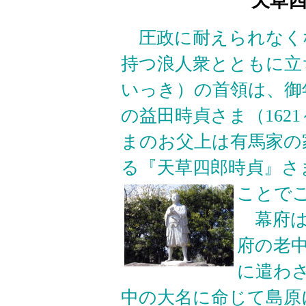
天草
圧政に耐えられなく
持つ浪人衆とともに立
いっき）の首領は、御
の益田時貞さま（162
まのお父上は有馬家の
る『天草四郎時貞』さ
ことで
幕府は
府の老
に遣わ
中の大名に命じて島原