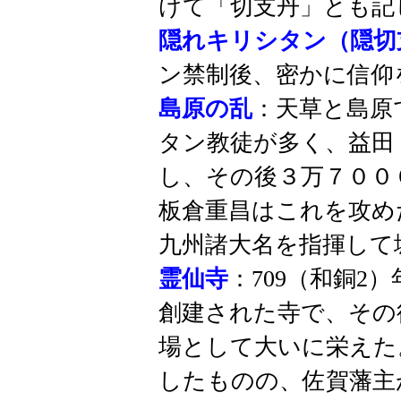
けて「切支丹」とも記
隠れキリシタン（隠切
ン禁制後、密かに信仰
島原の乱
：天草と島原
タン教徒が多く、益田
し、その後３万７００
板倉重昌はこれを攻め
九州諸大名を指揮して
霊仙寺
：709（和銅2
創建された寺で、その
場として大いに栄えた
したものの、佐賀藩主