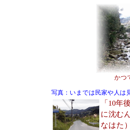
かつ
写真：いまでは民家や人は
「10年
に沈む
なはた