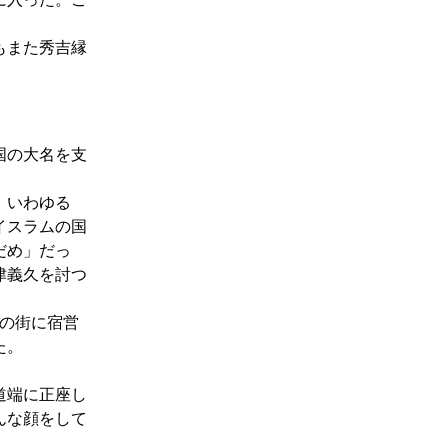
もまた秀吉縁
国の大名を支
。いわゆる
イスラムの国
だめ」だっ
津義久を討つ
）の街に宿営
た。
道端に正座し
んな顔をして