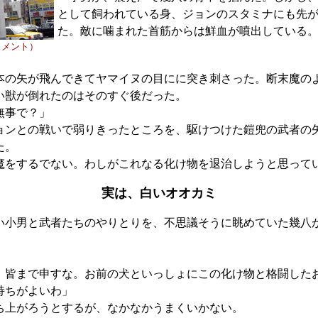
として飼われている身、ジョンのスタミナにも先
た。敵に噛まれた首筋からは鮮血が噴出している
ュメント）
」
の矢が飛んできてヤマイヌの目にに突き刺さった。断末魔の
い獣が倒れたのはそのすぐ後だった。
無事で？」
ンとの戦いで弱りきったところを、駆けつけた鎧兜の武者の
た。
魔をするでない。わしがこれなる化け物を退治しようと思って
実は、白いオオカミ
小男と武者たちのやりとりを、不思議そうに眺めていた幾八
、皆まで申すな。お前の犬といっしょにこの化け物と格闘した
持ちがよいわ」
上がろうとするが、なかなかうまくいかない。