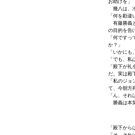
お助けを」
幾八は、冷
「何を勘違
有藤勝義と
の目的を告
「何ですっ
か？」
「いかにも
「でも、私
「殿下が礼
だ。実は殿
「私のジョ
て、今朝方
「ん、それ
勝義は本気
「殿下から
「そ、それ