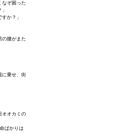
くなぞ困った
？」
ですか？」
男の腰がまた
籠に乗せ、街
日オオカミの
か命ばかりは