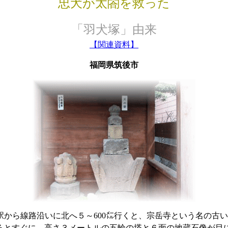
忠犬が太閤を救った
「羽犬塚」由来
【関連資料】
福岡県筑後市
駅から線路沿いに北へ５～600㍍行くと、宗岳寺という名の古
るとすぐに、高さ３メートルの五輪の塔と６面の地蔵石像が目