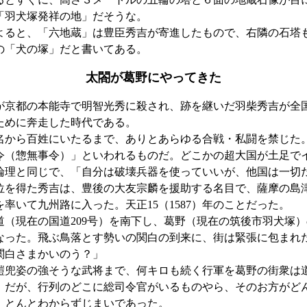
「羽犬塚発祥の地」だそうな。
ると、「六地蔵」は豊臣秀吉が寄進したもので、右隣の石塔
の「犬の塚」だと書いてある。
太閤が葛野にやってきた
京都の本能寺で明智光秀に殺され、跡を継いだ羽柴秀吉が全
ために奔走した時代である。
から百姓にいたるまで、ありとあらゆる合戦・私闘を禁じた
令（惣無事令）」といわれるものだ。どこかの超大国が土足で
論理と同じで、「自分は破壊兵器を使っていいが、他国は一切
位を得た秀吉は、豊後の大友宗麟を援助する名目で、薩摩の島
率いて九州路に入った。天正15（1587）年のことだった。
（現在の国道209号）を南下し、葛野（現在の筑後市羽犬塚
なった。飛ぶ鳥落とす勢いの関白の到来に、街は緊張に包まれ
関白さまかいのう？」
兜姿の強そうな武将まで、何キロも続く行軍を葛野の街衆は
。だが、行列のどこに総司令官がいるものやら、そのお方がど
、とんとわからずじまいであった。