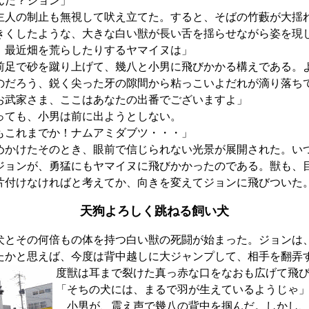
んだ？ジョン」
人の制止も無視して吠え立てた。すると、そばの竹藪が大揺
きくしたような、大きな白い獣が長い舌を揺らせながら姿を現
！最近畑を荒らしたりするヤマイヌは」
足で砂を蹴り上げて、幾八と小男に飛びかかる構えである。
のだろう、鋭く尖った牙の隙間から粘っこいよだれが滴り落ち
お武家さま、ここはあなたの出番でございますよ」
ても、小男は前に出ようとしない。
もこれまでか！ナムアミダブツ・・・」
かけたそのとき、眼前で信じられない光景が展開された。い
ジョンが、勇猛にもヤマイヌに飛びかかったのである。獣も、
片付けなければと考えてか、向きを変えてジョンに飛びついた
天狗よろしく跳ねる飼い犬
とその何倍もの体を持つ白い獣の死闘が始まった。ジョンは
たかと思えば、今度は背中越しに大ジャンプして、相手を翻弄
度獣は耳まで裂けた真っ赤な口をなおも広げて飛
「そちの犬には、まるで羽が生えているようじゃ
小男が、震え声で幾八の背中を掴んだ。しかし、