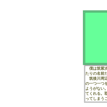
僕は筑紫次
たりの名前
筑後川周辺
の一つ一つ
ようがない
てくれる。
ってしまう