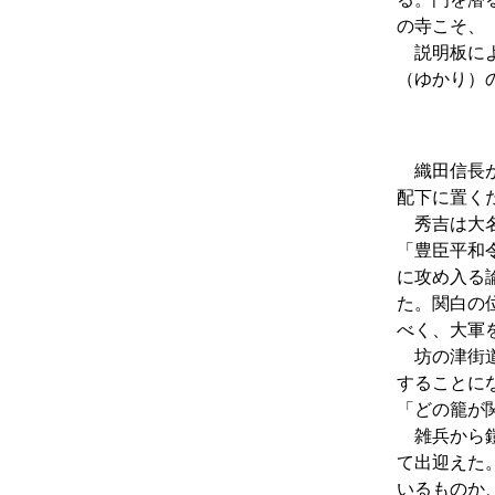
の寺こそ、
説明板によ
（ゆかり）
織田信長が
配下に置く
秀吉は大名
「豊臣平和
に攻め入る
た。関白の
べく、大軍を
坊の津街道
することに
「どの籠が
雑兵から鎧
て出迎えた
いるものか