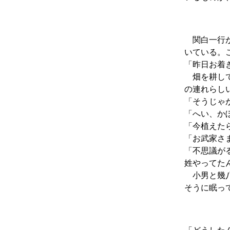
関白一行が
いている。
「昨日お着
畑を耕して
の連れらし
「そうじゃ
「へい、か
「今植えた
「お武家さ
「不思議が
姓やってた
小男と幾八
そうに眠っ