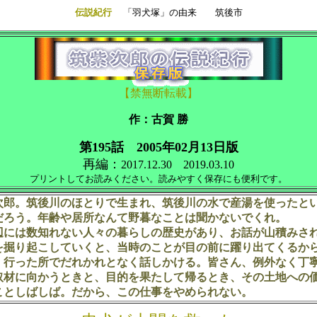
伝説紀行
「羽犬塚」の由来 筑後市
【禁無断転載】
作：古賀 勝
第195話 2005年02月13日版
再編：
2017.12.30
2019.03.10
プリントしてお読みください。読みやすく保存にも便利です。
郎。筑後川のほとりで生まれ、筑後川の水で産湯を使ったと
だろう。年齢や居所なんて野暮なことは聞かないでくれ。
には数知れない人々の暮らしの歴史があり、お話が山積みさ
を掘り起こしていくと、当時のことが目の前に躍り出てくるか
。行った所でだれかれとなく話しかける。皆さん、例外なく丁
取材に向かうときと、目的を果たして帰るとき、その土地への
ことしばしば。だから、この仕事をやめられない。