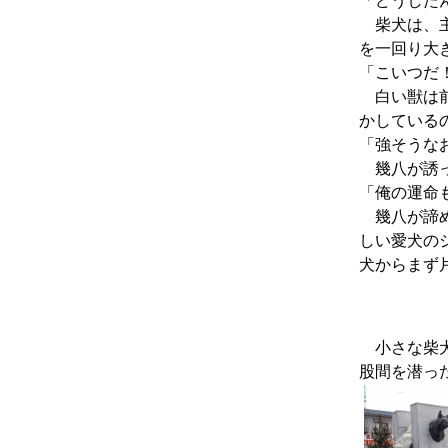
「どうした
柴犬は、主
を一回り大
「こいつだ
白い獣は前
かしている
「強そうな
幾八が誘っ
「俺の運命
幾八が諦め
しい愛犬の
犬からまず
小さな柴犬
股間を潜っ