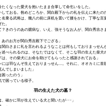
たくなった愛犬を抱いたまま合掌して命乞いをした。
いしておる。咎めどころか、関白殿下からの礼を伝えに来たの
名乗る武将は、幾八の前に床机を置いて腰をかけ、丁寧な言
げた。
て？きのうのあの臆病な、いえ、強そうなお人が、関白秀吉さ
、あのお方が関白秀吉殿下でござる」
は関白さまに礼を言われるようなことは何もしておりまっせん
を述べられるのは、そなたではなくて、そこな羽の生えた柴犬
下は、その柴犬にお命を助けてもらったと感謝されておる」
ンには羽なんぞ生えておりまっせん…。それに、オオカミに首
死んでしまいました」
は困ったのう」
で困っている様子。
羽の生えた犬の墓？
は、確かに羽が生えている犬と聞いたが･･･」
は…」