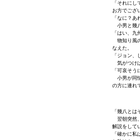
「それにし
お方でござ
「なに？あ
小男と幾八
「はい、九
物知り風の
なえた。
「ジョン、
気がつけば
「可哀そう
小男が同情
の方に連れ
「幾八とは
翌朝突然、
解説をして
「確かに私