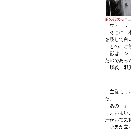
前の羽犬モニ
「ウォーッ
そこに一本
を残して白
「との、ご
獣は、ジョ
たのであっ
「勝義、邪
主従らしい
た。
「あの～」
「よいよい
汗かいて気
小男が立ち