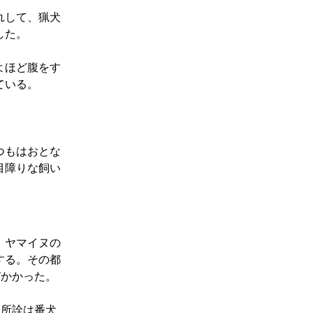
れして、猟犬
した。
よほど腹をす
ている。
つもはおとな
目障りな飼い
。
、ヤマイヌの
する。その都
びかかった。
」
所詮は番犬