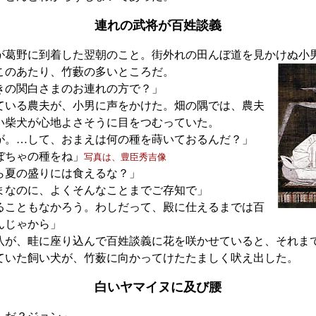
連れの武将が百姓談義
葛野に到着した翌朝のこと。街外れの田んぼ道を見かけぬ小
このあたり、竹藪の多いところだ。
きの関白さまのお連れの方で？」
いる農夫が、小男に声をかけた。畑の隅では、農夫
い柴犬が心地よさそうに目をつむっていた。
が。…して、おまえは何の種を蒔いておるんだ？」
ぼちゃの種をね」
写真は、豊臣秀吉像
ら夏の盛りには食えるな？」
まなのに、よくそんなことまでご存知で」
ることもなかろう。わしだって、殿に仕えるまでは百
んじゃから」
が、畦に座り込んで百姓談義に花を咲かせていると、それま
ていた飼い犬が、竹薮に向かってけたたましく吠え出した。
白いヤマイヌに及び腰