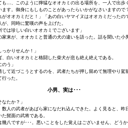
ても…、このように獰猛なオオカミの出る場所を、一人で出歩
います。御身にもしものことがあったらいかがなさいますので
れがオオカミだと！」「あの白いヤマイヌはオオカミだったの
が、同時に驚嘆の声を上げた。
州では珍しい白いオオカミでございます」
家来が、オオカミと普通の犬の違いを語った。話を聞いた小
しっかりせんか！」
、白いオオカミと格闘した柴犬が息も絶え絶えである。
にのう」
して近づこうとするのを、武者たちが押し留めて無理やり駕
て行った。
小男、実は･･･
そなたか？」
数人の武者があばら家になだれ込んできた。よく見ると、昨
いた髭面の武将である。
は幾八ですが･･･。悪いことをした覚えはございません、どう