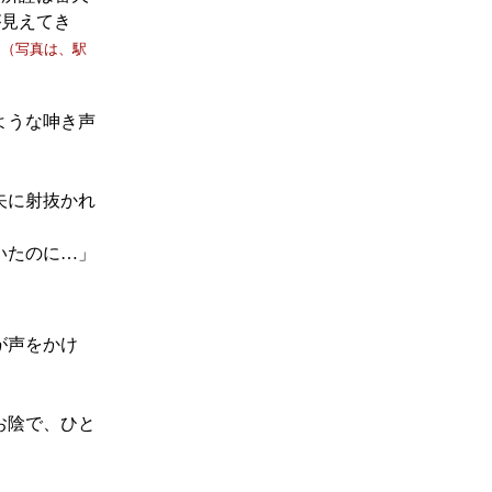
が見えてき
。
（写真は、駅
ような呻き声
矢に射抜かれ
いたのに…」
が声をかけ
お陰で、ひと