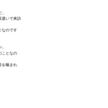
だ」
葉遣いで来訪
まなのです
が」
のことなの
筋を噛まれ