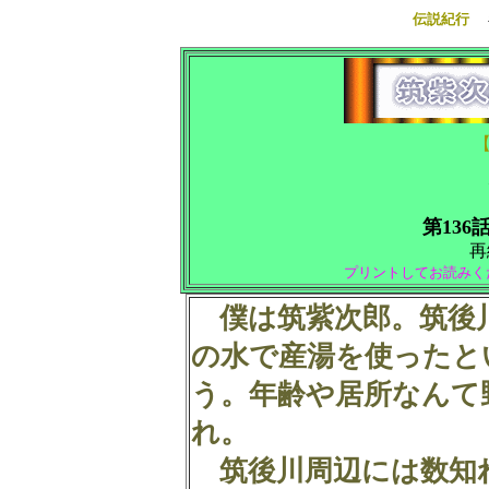
伝説紀行
第136
再
プリントしてお読みく
僕は筑紫次郎。筑後
の水で産湯を使ったと
う。年齢や居所なんて
れ。
筑後川周辺には数知