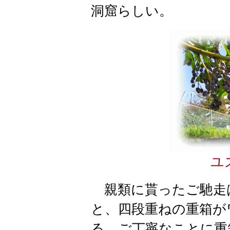
洞窟らしい。
ユ
親類に貰ったご馳走
と、四段重ねの重箱が
る。ご丁寧なことに重