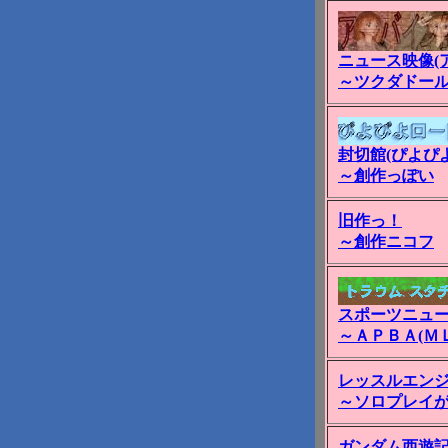
ニュース映像(
～ツクダドール
封切館(ぴよぴ
～創作っぽい
旧作っ！
～創作ニコフ
スポーツニュー
～ＡＰＢＡ(Ｍ
レッスルエン
～ソロプレイ
ガンダム西遊