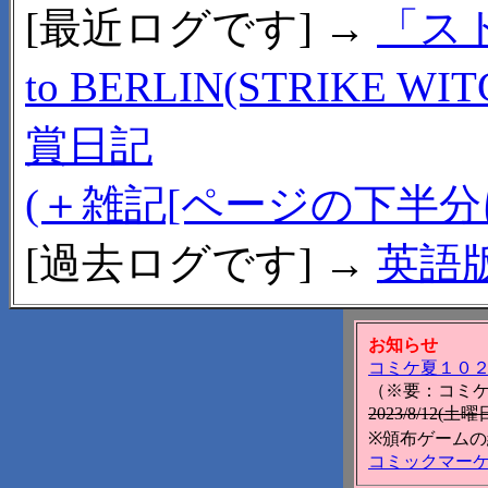
[最近ログです] →
「ス
to BERLIN(STRIKE WI
賞日記
(＋雑記[ページの下半分
[過去ログです] →
英語
お知らせ
コミケ夏１０
（※要：コミケ
2023/8/12(
※頒布ゲーム
コミックマー