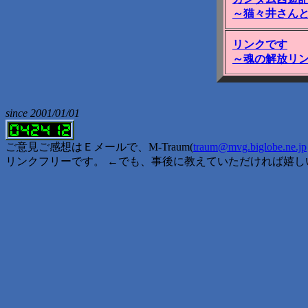
～猫々井さん
リンクです
～魂の解放リ
since 2001/01/01
ご意見ご感想はＥメールで、M-Traum(
traum@mvg.biglobe.ne.jp
リンクフリーです。 ←でも、事後に教えていただければ嬉し