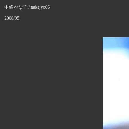
中條かな子 / nakajyo05
2008/05