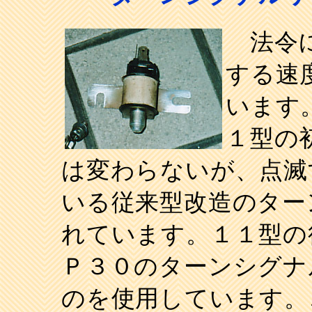
法令に
する速
います
１型の
は変わらないが、点滅
いる従来型改造のター
れています。１１型の
Ｐ３０のターンシグナ
のを使用しています。