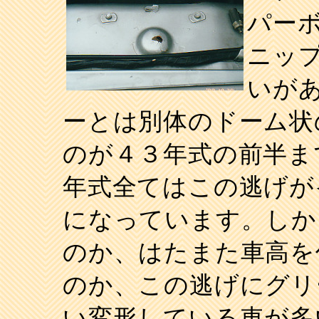
パー
ニッ
いが
ーとは別体のドーム状
のが４３年式の前半ま
年式全てはこの逃げが
になっています。しか
のか、はたまた車高を
のか、この逃げにグリ
い変形している車が多