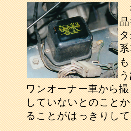
な
品
タ
系
も
う
ワンオーナー車から撮
していないとのことか
ることがはっきりして