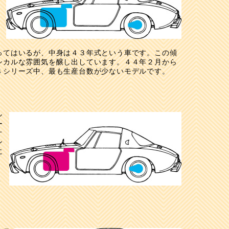
ってはいるが、中身は４３年式という車です。この傾
シカルな雰囲気を醸し出しています。４４年２月から
４シリーズ中、最も生産台数が少ないモデルです。
ル
ー
オ
ン
に
く