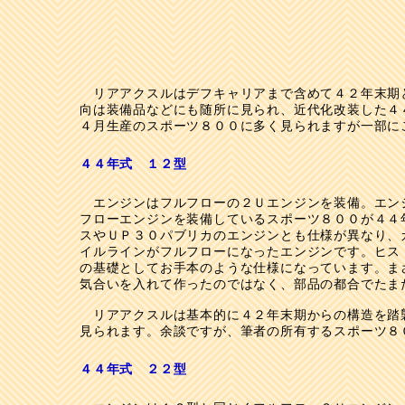
リアアクスルはデフキャリアまで含めて４２年末期と
向は装備品などにも随所に見られ、近代化改装した４
４月生産のスポーツ８００に多く見られますが一部に
４４年式 １２型
エンジンはフルフローの２Ｕエンジンを装備。エン
フローエンジンを装備しているスポーツ８００が４４
スやＵＰ３０パブリカのエンジンとも仕様が異なり、
イルラインがフルフローになったエンジンです。ヒス
の基礎としてお手本のような仕様になっています。ま
気合いを入れて作ったのではなく、部品の都合でたま
リアアクスルは基本的に４２年末期からの構造を踏
見られます。余談ですが、筆者の所有するスポーツ８
４４年式 ２２型