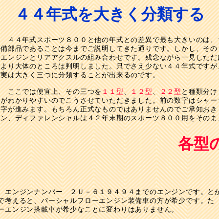
４４年式を大きく分類する
４４年式スポーツ８００と他の年式との差異で最も大きいのは、
備部品であることは今までご説明してきた通りです。しかし、その
エンジンとリアアクスルの組み合わせです。残念ながら一見しただ
より大体のところは判明しました。只でさえ少ない４４年式ですが
実は大きく三つに分類することが出来るのです。
ここでは便宜上、その三つを
１１型
、
１２型
、
２２型
と種類分け
がわかりやすいのでこうさせていただきました。前の数字はシャー
字が進みます。もちろん正式なものではありませんのでご承知おき
ン、ディファレンシャルは４２年末期のスポーツ８００用をそのま
各型
。エンジンナンバー ２Ｕ－６１９４９４までのエンジンです。と
で考えると、パーシャルフローエンジン装備車の方が希少です。た
ーエンジン搭載車が希少なことに変わりはありません。