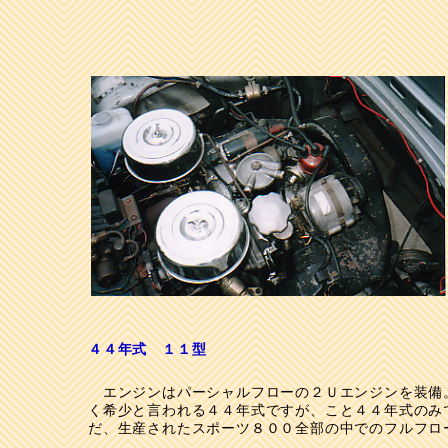
４４年式 １１型
エンジンはパーシャルフローの２Ｕエンジンを装備
く希少と言われる４４年式ですが、こと４４年式のみ
だ、生産されたスポーツ８００全部の中でのフルフロ