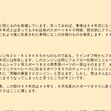
同じものを装備しています。言ってみれば、車体は４４年式にな
４年式とは言ってもそれ以前のスポーツ８００同様、部分的にクラ
これより後に生産された車両にもこの仕様のものを散見します。４
ジン№２Ｕ－６１９４９５からのものである。ラインオフ時からフ
年式には存在します。このエンジンは同じフルフロー仕様のミニエ
カムシャフト等スポーツ８００用専用パーツの一部はそのままで、
トリックカーレースに出るスポーツ８００のチューンド２Ｕエンジ
さに「究極の量産２Ｕエンジン」と言えます。しかし、実はそんな
たまそうなってしまったと言うところがすごいです。
襲。この型の４４年式は４４年５，６月生産のスポーツ８００に多
００はここに属します。